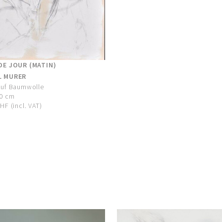
DE JOUR (MATIN)
L MURER
auf Baumwolle
90 cm
HF (incl. VAT)