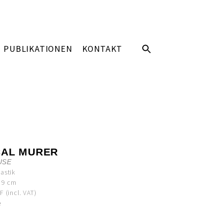
PUBLIKATIONEN
KONTAKT
CAL MURER
USE
astik
x 9 cm
 (incl. VAT)
e