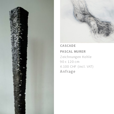
CASCADE
PASCAL MURER
Zeichnungen Kohle
90 x 120 cm
4.100 CHF (incl. VAT)
Anfrage