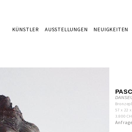
KÜNSTLER
AUSSTELLUNGEN
NEUIGKEITEN
PAS
DANSE
Bronzepl
57 x 22 
3.800 CHF
Anfrag