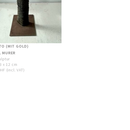
TO (MIT GOLD)
L MURER
ulptur
8 x 12 cm
HF (incl. VAT)
DATENSCHUT
Öffnungszeiten