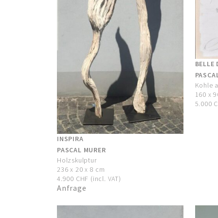
BELLE 
PASCA
Kohle 
160 x 
5.000 C
INSPIRA
PASCAL MURER
Holzskulptur
236 x 20 x 8 cm
4.900 CHF (incl. VAT)
Anfrage