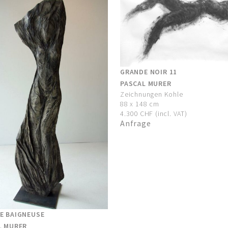
GRANDE NOIR 11
PASCAL MURER
Zeichnungen Kohle
88 x 148 cm
4.300 CHF (incl. VAT)
Anfrage
E BAIGNEUSE
L MURER