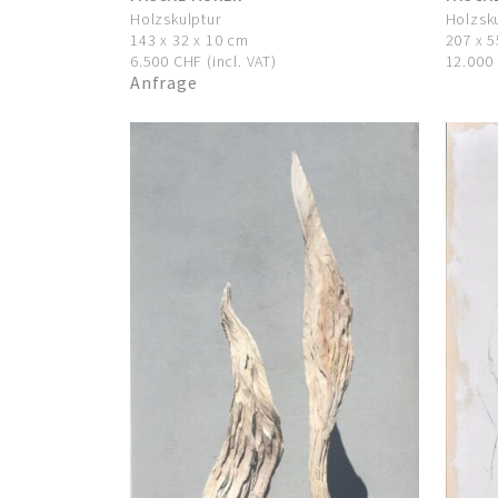
Holzskulptur
Holzsk
143 x 32 x 10 cm
207 x 5
6.500 CHF (incl. VAT)
12.000 
Anfrage