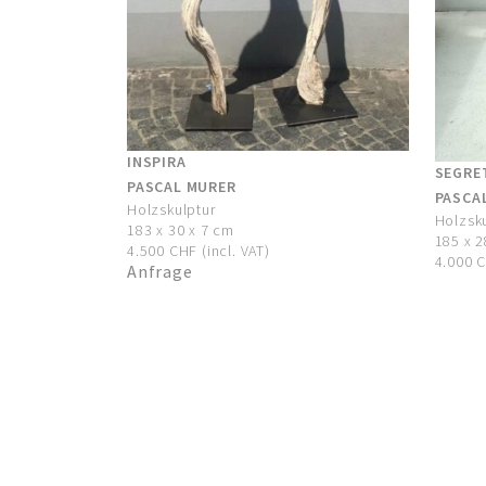
INSPIRA
SEGRE
PASCAL MURER
PASCA
Holzskulptur
Holzsk
183 x 30 x 7 cm
185 x 2
4.500 CHF (incl. VAT)
4.000 C
Anfrage
GALERIE URS REICHLIN AG