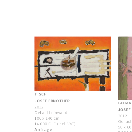
TISCH
JOSEF EBNÖTHER
GEDAN
2012
JOSEF
Oel auf Leinwand
2012
100 x 140 cm
Oel au
14.000 CHF (incl. VAT)
50 x 6
Anfrage