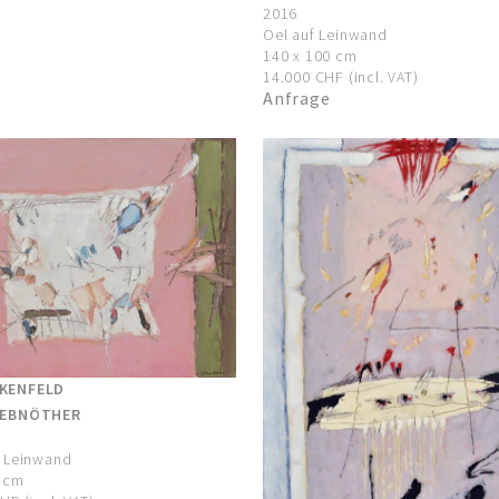
2016
Oel auf Leinwand
140 x 100 cm
14.000 CHF (incl. VAT)
Anfrage
KENFELD
 EBNÖTHER
f Leinwand
0 cm