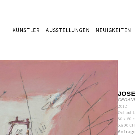
KÜNSTLER
AUSSTELLUNGEN
NEUIGKEITEN
JOS
GEDAN
2012
Oel auf 
50 x 60 
5.800 CHF
Anfrag