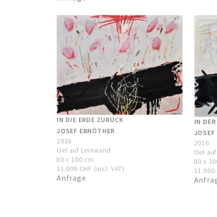
IN DIE ERDE ZURÜCK
IN DE
JOSEF EBNÖTHER
JOSEF
2016
2016
Oel auf Leinwand
Oel au
80 x 100 cm
80 x 1
11.000 CHF (incl. VAT)
11.000 
Anfrage
Anfra