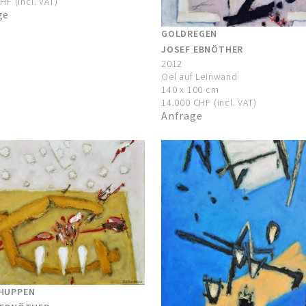
HF (incl. VAT)
ge
GOLDREGEN
JOSEF EBNÖTHER
2012
Oel auf Leinwand
140 x 100 cm
14.000 CHF (incl. VAT)
Anfrage
HUPPEN