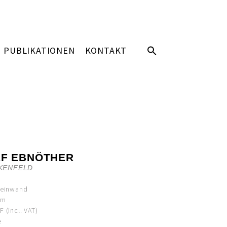
PUBLIKATIONEN
KONTAKT
EF EBNÖTHER
KENFELD
Leinwand
cm
 (incl. VAT)
e