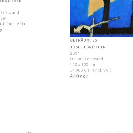
 EBNÖTHER
f Leinwand
0 cm
HF (incl. VAT)
ge
GETRÄUMTES
JOSEF EBNÖTHER
2007
Oel auf Leinwand
140 x 100 cm
14.000 CHF (incl. VAT)
Anfrage