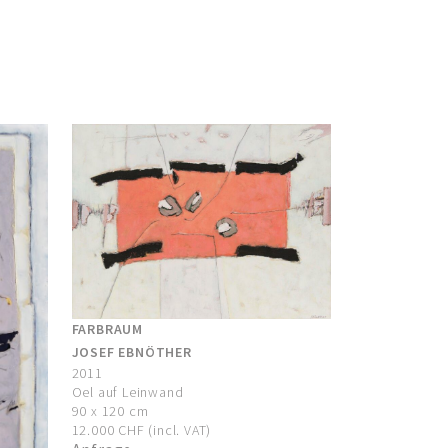
FARBRAUM
JOSEF EBNÖTHER
2011
Oel auf Leinwand
90 x 120 cm
12.000 CHF (incl. VAT)