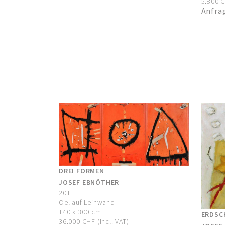
5.800 C
Anfra
DREI FORMEN
JOSEF EBNÖTHER
2011
Oel auf Leinwand
140 x 300 cm
ERDSC
36.000 CHF (incl. VAT)