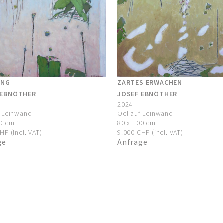
ZARTES ERWACHEN
ING
JOSEF EBNÖTHER
 EBNÖTHER
2024
Oel auf Leinwand
f Leinwand
80 x 100 cm
00 cm
9.000 CHF (incl. VAT)
HF (incl. VAT)
Anfrage
ge