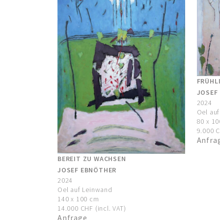
FRÜHL
JOSEF
2024
Oel au
80 x 1
9.000 C
Anfra
BEREIT ZU WACHSEN
JOSEF EBNÖTHER
2024
Oel auf Leinwand
140 x 100 cm
14.000 CHF (incl. VAT)
Anfrage