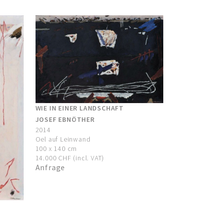
WIE IN EINER LANDSCHAFT
JOSEF EBNÖTHER
2014
Oel auf Leinwand
100 x 140 cm
14.000 CHF (incl. VAT)
Anfrage