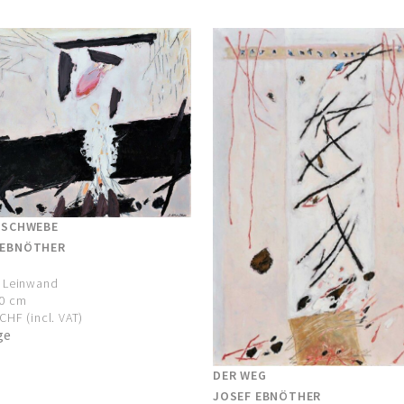
R SCHWEBE
 EBNÖTHER
f Leinwand
00 cm
CHF (incl. VAT)
ge
DER WEG
JOSEF EBNÖTHER