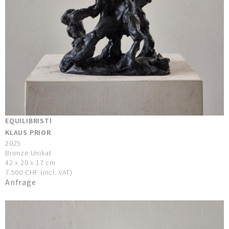
EQUILIBRISTI
KLAUS PRIOR
2025
Bronze Unikat
42 x 20 x 17 cm
7.500 CHF (incl. VAT)
Anfrage