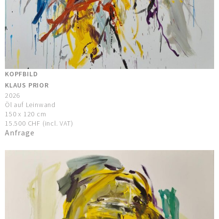
KOPFBILD
KLAUS PRIOR
2026
Öl auf Leinwand
150 x 120 cm
15.500 CHF (incl. VAT)
Anfrage