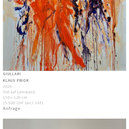
GIULLARI
KLAUS PRIOR
2025
Oel auf Leinwand
150 x 120 cm
15.500 CHF (incl. VAT)
Anfrage