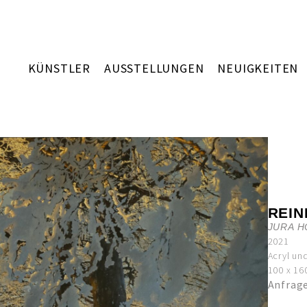
KÜNSTLER
AUSSTELLUNGEN
NEUIGKEITEN
REIN
JURA H
2021
Acryl un
100 x 16
Anfrag