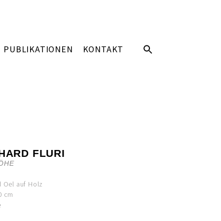
PUBLIKATIONEN
KONTAKT
HARD FLURI
ÖHE
d Oel auf Holz
0 cm
e