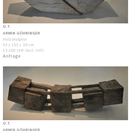
O.T.
ARMIN GÖHRINGER
Holzskulptur
93 x 155 x 30 cm
13.200 CHF (incl. VAT)
Anfrage
O.T.
ARMIN GÖHRINGER