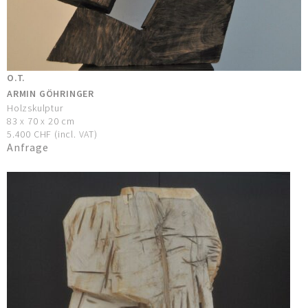
O.T.
ARMIN GÖHRINGER
Holzskulptur
83 x 70 x 20 cm
5.400 CHF (incl. VAT)
Anfrage