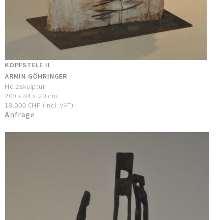
KOPFSTELE II
ARMIN GÖHRINGER
Holzskulptur
209 x 84 x 20 cm
18.000 CHF (incl. VAT)
Anfrage