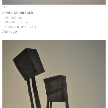
O.T.
ARMIN GÖHRINGER
Holzskulptur
158 x 181 x 3 cm
16.800 CHF (incl. VAT)
Anfrage