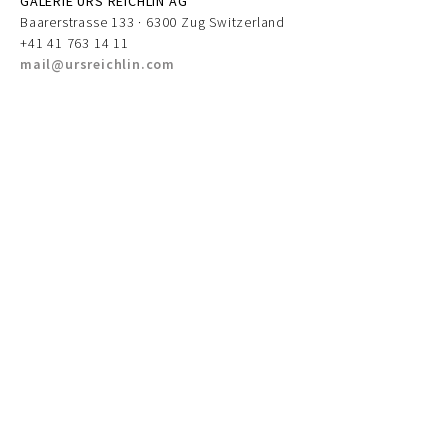
GALERIE URS REICHLIN AG
Baarerstrasse 133 · 6300 Zug Switzerland
+41 41 763 14 11
mail@ursreichlin.com