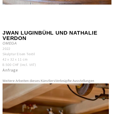
JWAN LUGINBÜHL UND NATHALIE
VERDON
OMEGA
2022
Skulptur Eisen Textil
42 x 32 x 11 cm
8.500 CHF (incl. VAT)
Anfrage
Weitere Arbeiten dieses Künstlers
Verknüpfte Ausstellungen