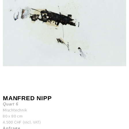
MANFRED NIPP
Quart 6
Mischtechnik
80 x 80 cm
4.500 CHF (incl. VAT)
Anfrage