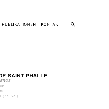
PUBLIKATIONEN
KONTAKT
 DE SAINT PHALLE
ZEROS
hie
cm
 (incl. VAT)
e