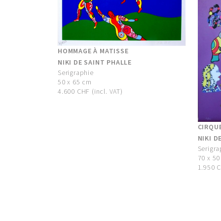
HOMMAGE À MATISSE
NIKI DE SAINT PHALLE
Serigraphie
50 x 65 cm
4.600 CHF (incl. VAT)
CIRQUE
NIKI D
Serigra
70 x 5
1.950 C