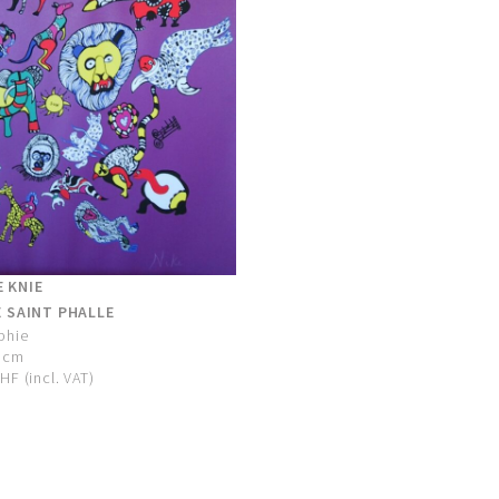
 KNIE
E SAINT PHALLE
phie
0 cm
HF (incl. VAT)