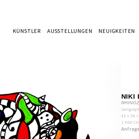
KÜNSTLER
AUSSTELLUNGEN
NEUIGKEITEN
NIKI
RHINO
Serigrap
43 x 56 
1.900 CHF
Anfrag