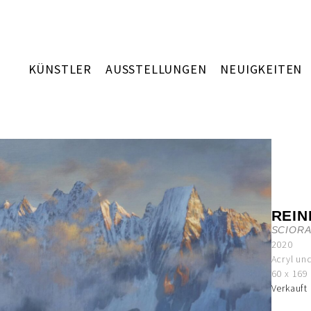
KÜNSTLER
AUSSTELLUNGEN
NEUIGKEITEN
REIN
SCIOR
2020
Acryl un
60 x 169
Verkauft