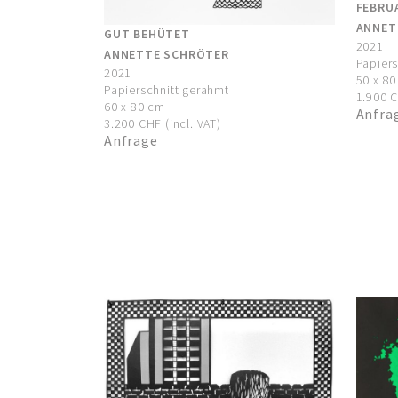
FEBRU
ANNET
GUT BEHÜTET
2021
ANNETTE SCHRÖTER
Papiers
2021
50 x 8
Papierschnitt gerahmt
1.900 C
60 x 80 cm
Anfra
3.200 CHF (incl. VAT)
Anfrage