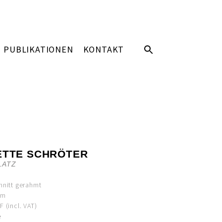
PUBLIKATIONEN
KONTAKT
ETTE SCHRÖTER
LATZ
hnitt gerahmt
cm
 (incl. VAT)
e