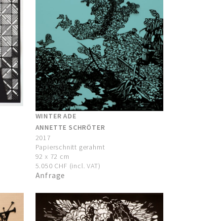
WINTER ADE
ANNETTE SCHRÖTER
2017
Papierschnitt gerahmt
92 x 72 cm
5.050 CHF (incl. VAT)
Anfrage