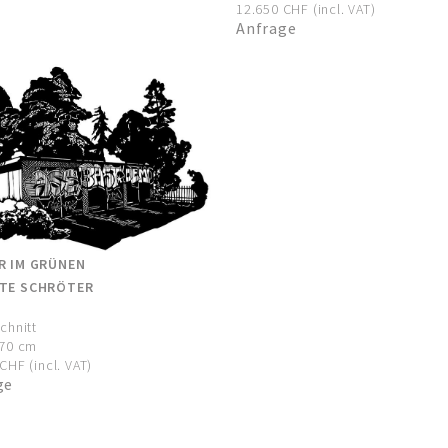
12.650 CHF (incl. VAT)
Anfrage
R IM GRÜNEN
TE SCHRÖTER
chnitt
170 cm
CHF (incl. VAT)
ge