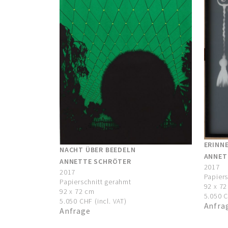
ERINN
NACHT ÜBER BEEDELN
ANNET
ANNETTE SCHRÖTER
2017
2017
Papiers
Papierschnitt gerahmt
92 x 7
92 x 72 cm
5.050 C
5.050 CHF (incl. VAT)
Anfra
Anfrage