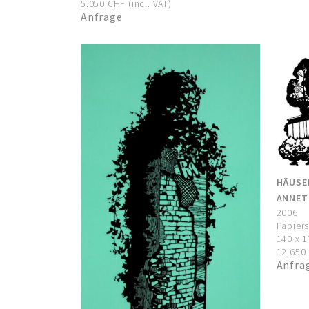
5.050 CHF (incl. VAT)
Anfrage
HÄUSE
ANNET
2006
Papiers
140 x 
12.650 
Anfra