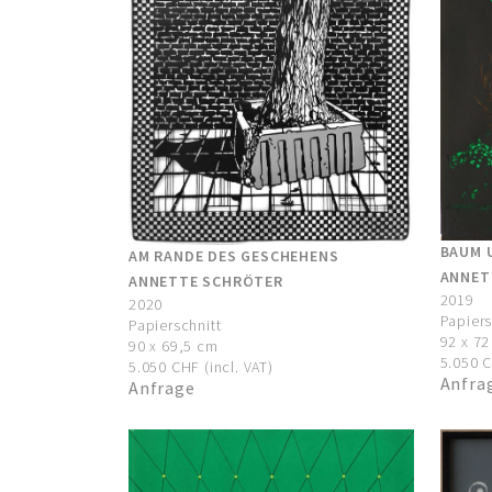
BAUM 
AM RANDE DES GESCHEHENS
ANNET
ANNETTE SCHRÖTER
2019
2020
Papiers
Papierschnitt
92 x 7
90 x 69,5 cm
5.050 C
5.050 CHF (incl. VAT)
Anfra
Anfrage