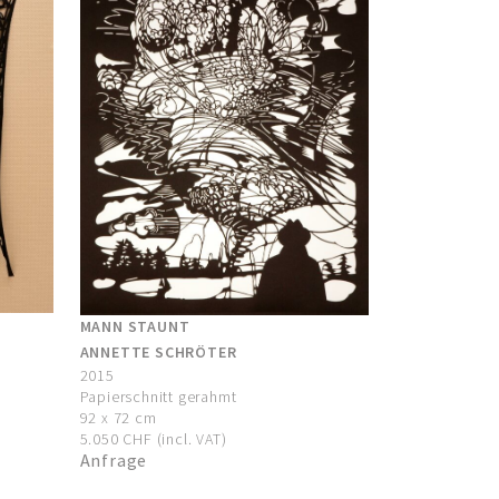
MANN STAUNT
ANNETTE SCHRÖTER
2015
Papierschnitt gerahmt
92 x 72 cm
5.050 CHF (incl. VAT)
Anfrage