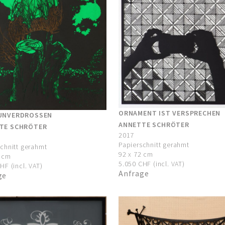
ORNAMENT IST VERSPRECHEN
UNVERDROSSEN
ANNETTE SCHRÖTER
TE SCHRÖTER
2017
Papierschnitt gerahmt
chnitt gerahmt
92 x 72 cm
2 cm
5.050 CHF (incl. VAT)
HF (incl. VAT)
Anfrage
ge