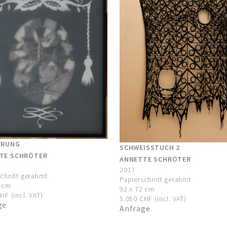
ERUNG
SCHWEISSTUCH 2
TE SCHRÖTER
ANNETTE SCHRÖTER
2017
chnitt gerahmt
Papierschnitt gerahmt
2 cm
92 x 72 cm
HF (incl. VAT)
5.050 CHF (incl. VAT)
ge
Anfrage