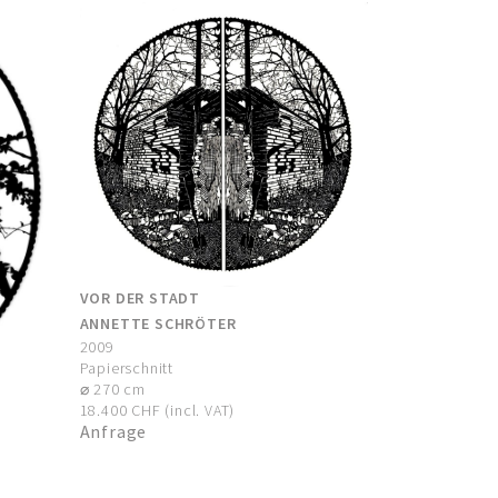
VOR DER STADT
ANNETTE SCHRÖTER
2009
Papierschnitt
⌀ 270 cm
18.400 CHF (incl. VAT)
Anfrage