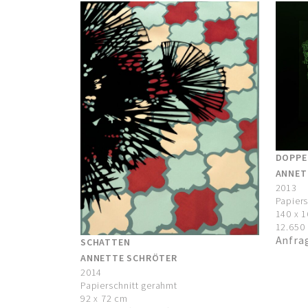
DOPPE
ANNET
2013
Papiers
140 x 
12.650 
Anfra
SCHATTEN
ANNETTE SCHRÖTER
2014
Papierschnitt gerahmt
92 x 72 cm