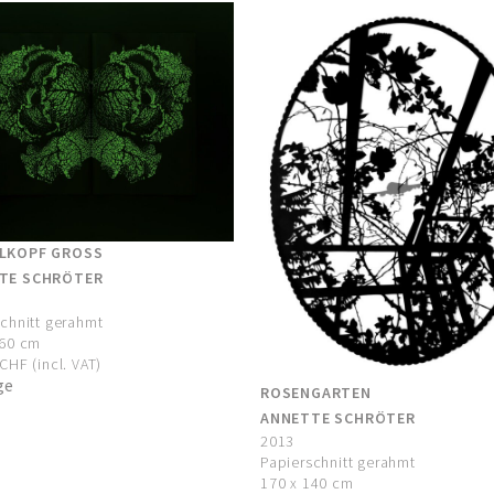
LKOPF GROSS
TE SCHRÖTER
chnitt gerahmt
160 cm
CHF (incl. VAT)
ge
ROSENGARTEN
ANNETTE SCHRÖTER
2013
Papierschnitt gerahmt
170 x 140 cm