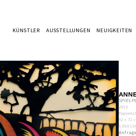
KÜNSTLER
AUSSTELLUNGEN
NEUIGKEITEN
ANN
SPIELP
2013
Papiersc
92 x 72 
5.050 CHF
Anfrag