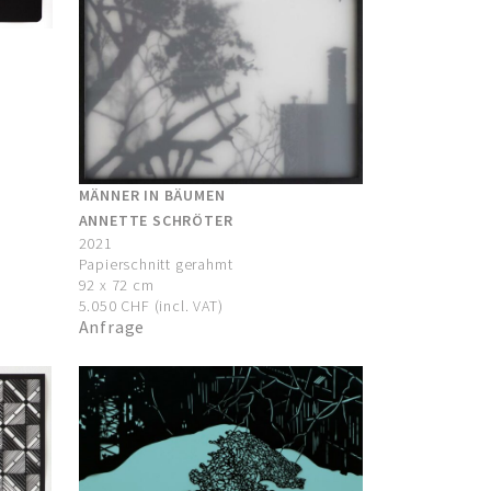
MÄNNER IN BÄUMEN
ANNETTE SCHRÖTER
2021
Papierschnitt gerahmt
92 x 72 cm
5.050 CHF (incl. VAT)
Anfrage