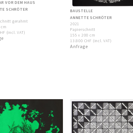
AR VOR DEM HAUS
TE SCHRÖTER
BAUSTELLE
ANNETTE SCHRÖTER
chnitt gerahmt
2021
0 cm
Papierschnitt
HF (incl. VAT)
155 x 200 cm
ge
13.800 CHF (incl. VAT)
Anfrage