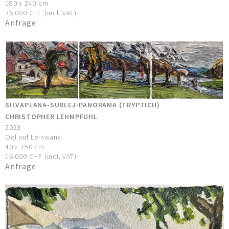
180 x 240 cm
36.000 CHF (incl. VAT)
Anfrage
SILVAPLANA-SURLEJ-PANORAMA (TRYPTICH)
CHRISTOPHER LEHMPFUHL
2023
Oel auf Leinwand
40 x 150 cm
16.000 CHF (incl. VAT)
Anfrage