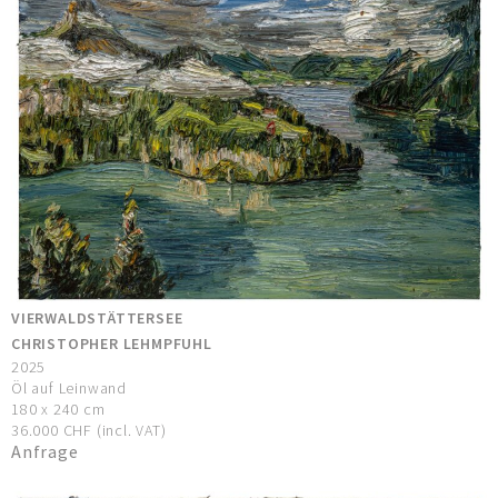
VIERWALDSTÄTTERSEE
CHRISTOPHER LEHMPFUHL
2025
Öl auf Leinwand
180 x 240 cm
36.000 CHF (incl. VAT)
Anfrage