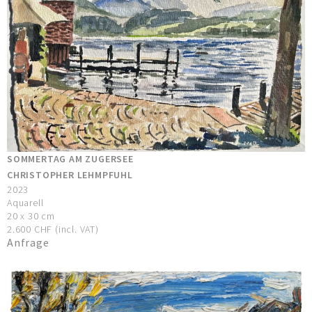
SOMMERTAG AM ZUGERSEE
CHRISTOPHER LEHMPFUHL
2023
Aquarell
20 x 30 cm
2.600 CHF (incl. VAT)
Anfrage