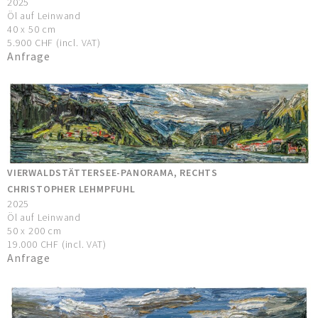
2025
Öl auf Leinwand
40 x 50 cm
5.900 CHF (incl. VAT)
Anfrage
VIERWALDSTÄTTERSEE-PANORAMA, RECHTS
CHRISTOPHER LEHMPFUHL
2025
Öl auf Leinwand
50 x 200 cm
19.000 CHF (incl. VAT)
Anfrage