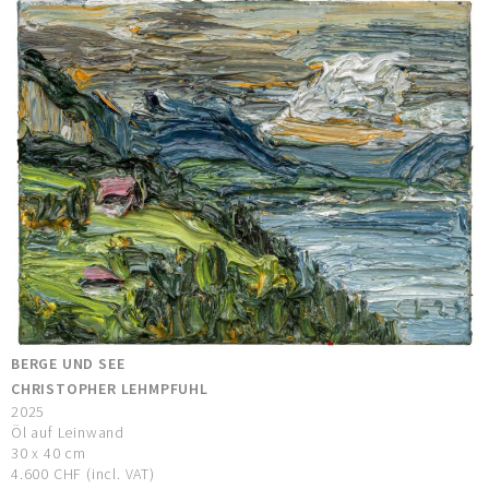
BERGE UND SEE
CHRISTOPHER LEHMPFUHL
2025
Öl auf Leinwand
30 x 40 cm
4.600 CHF (incl. VAT)