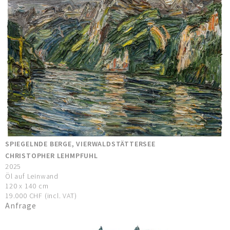
SPIEGELNDE BERGE, VIERWALDSTÄTTERSEE
CHRISTOPHER LEHMPFUHL
2025
Öl auf Leinwand
120 x 140 cm
19.000 CHF (incl. VAT)
Anfrage