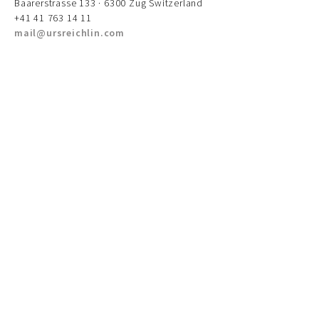
Baarerstrasse 133 · 6300 Zug Switzerland
+41 41 763 14 11
mail@ursreichlin.com