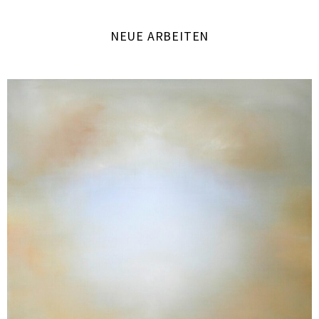
HELENE
NEUE ARBEITEN
GROSS
- «HIG
LIGHT