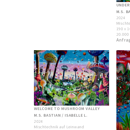
UNDER
M.S. B
2024
Mischte
190 x 
20.000 
Anfra
WELCOME TO MUSHROOM VALLEY
M.S. BASTIAN / ISABELLE L.
2024
Mischtechnik auf Leinwand