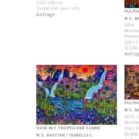
140 x 190 cm
19.000 CHF (incl. VAT)
PULPI
Anfrage
M.S. B
2024
Mischte
Elemen
140 x 
11.500 
Anfra
PULPAG
M.S. B
2023, 
Mischt
OASE MIT TROPISCHER SONNE
190 x 
85.000 
M.S. BASTIAN / ISABELLE L.