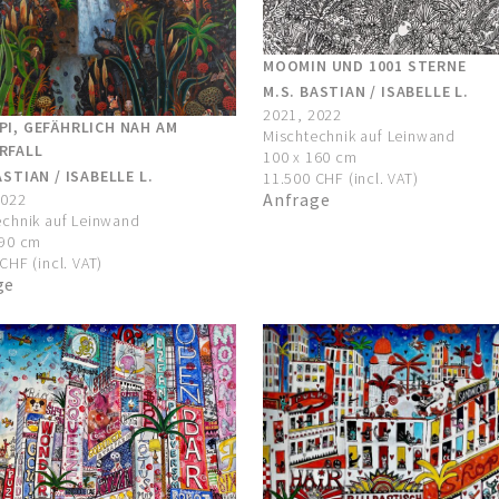
MOOMIN UND 1001 STERNE
M.S. BASTIAN / ISABELLE L.
2021, 2022
PI, GEFÄHRLICH NAH AM
Mischtechnik auf Leinwand
RFALL
100 x 160 cm
ASTIAN / ISABELLE L.
11.500 CHF (incl. VAT)
Anfrage
2022
echnik auf Leinwand
190 cm
CHF (incl. VAT)
ge