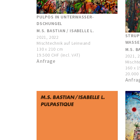
PULPOS IN UNTERWASSER-
DSCHUNGEL
M.S. BASTIAN / ISABELLE L.
STRUP
2021, 2022
WASSE
Mischtechnik auf Leinwand
130 x 210 cm
M.S. B
19.500 CHF (incl. VAT)
2021, 
Anfrage
Mischt
160 x 
20.000 
Anfra