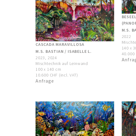
BESEE
(PANOR
M.S. B
2022
Mischt
CASCADA MARAVILLOSA
140 x 
M.S. BASTIAN / ISABELLE L.
40.000 
2023, 2024
Anfra
Mischtechnik auf Leinwand
100 x 140 cm
10.600 CHF (incl. VAT)
Anfrage