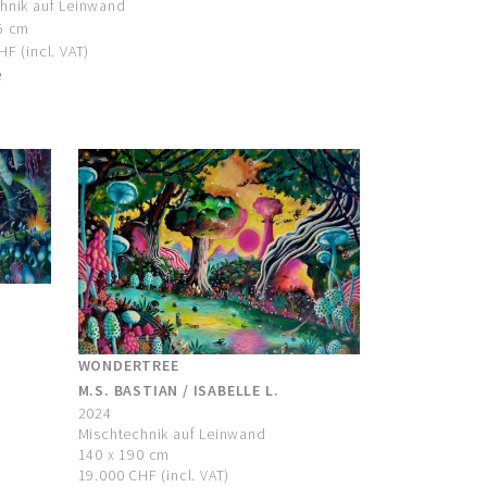
hnik auf Leinwand
5 cm
F (incl. VAT)
e
WONDERTREE
M.S. BASTIAN / ISABELLE L.
2024
Mischtechnik auf Leinwand
140 x 190 cm
19.000 CHF (incl. VAT)