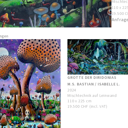
Mischtec
110 x 22
19.500 CH
Anfrag
ungen
GROTTE DER DIRIDONIAS
M.S. BASTIAN / ISABELLE L.
2024
Mischtechnik auf Leinwand
110 x 225 cm
19.500 CHF (incl. VAT)