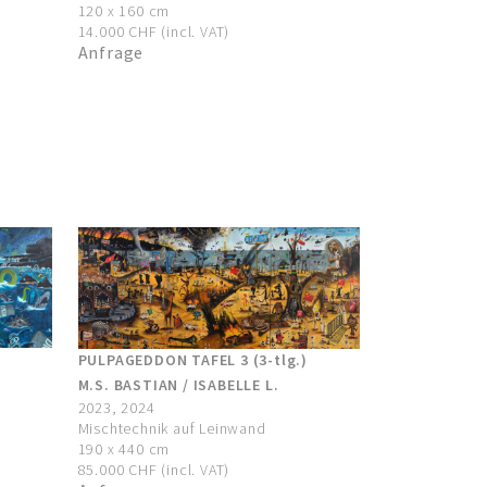
120 x 160 cm
14.000 CHF (incl. VAT)
Anfrage
PULPAGEDDON TAFEL 3 (3-tlg.)
M.S. BASTIAN / ISABELLE L.
2023, 2024
Mischtechnik auf Leinwand
190 x 440 cm
85.000 CHF (incl. VAT)