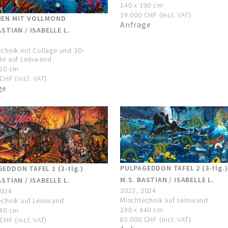
140 x 190 cm
19.000 CHF (incl. VAT)
NEN MIT VOLLMOND
Anfrage
ASTIAN / ISABELLE L.
chnik mit Collage und 3D-
te auf Leinwand
120 cm
CHF (incl. VAT)
ge
PULPAGEDDON TAFEL 2 (3-tlg.)
EDDON TAFEL 1 (3-tlg.)
M.S. BASTIAN / ISABELLE L.
ASTIAN / ISABELLE L.
2023, 2024
2024
Mischtechnik auf Leinwand
echnik auf Leinwand
190 x 440 cm
440 cm
85.000 CHF (incl. VAT)
CHF (incl. VAT)