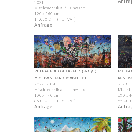
Anfra
2024
Mischtechnik auf Leinwand
120 x 160 cm
14.000 CHF (incl. VAT)
Anfrage
PULPAG
PULPAGEDDON TAFEL 4 (3-tlg.)
M.S. B
M.S. BASTIAN / ISABELLE L.
2023, 
2023, 2024
Mischt
Mischtechnik auf Leinwand
190 x 
190 x 440 cm
85.000 
85.000 CHF (incl. VAT)
Anfra
Anfrage