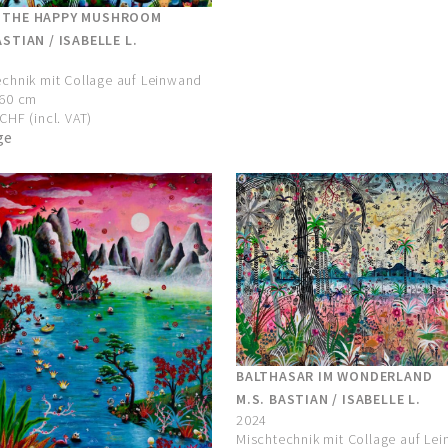
 THE HAPPY MUSHROOM
ASTIAN / ISABELLE L.
chnik mit Collage auf Leinwand
160 cm
CHF (incl. VAT)
ge
BALTHASAR IM WONDERLAND
M.S. BASTIAN / ISABELLE L.
2024
Mischtechnik mit Collage auf Le