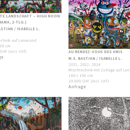
LTE LANDSCHAFT – HIGH NOON
AMA, 2-TLG.)
ASTIAN / ISABELLE L.
echnik auf Leinwand
380 cm
CHF (incl. VAT)
AU RENDEZ-VOUS DES AMIS
ge
M.S. BASTIAN / ISABELLE L.
2021, 2022, 2024
Mischtechnik mit Collage auf Le
160 x 190 cm
20.000 CHF (incl. VAT)
Anfrage