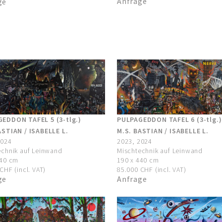
Anfrage
ge
EDDON TAFEL 5 (3-tlg.)
PULPAGEDDON TAFEL 6 (3-tlg.)
ASTIAN / ISABELLE L.
M.S. BASTIAN / ISABELLE L.
2024
2023, 2024
echnik auf Leinwand
Mischtechnik auf Leinwand
440 cm
190 x 440 cm
CHF (incl. VAT)
85.000 CHF (incl. VAT)
ge
Anfrage