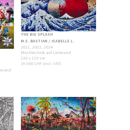
THE BIG SPLASH
M.S. BASTIAN / ISABELLE L.
2021, 2022, 2024
Mischtechnik auf Leinwand
130 x 210 cm
19.500 CHF (incl. VAT)
inwand