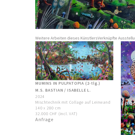
Weitere Arbeiten dieses Künstlers
Verknüpfte Ausstell
MUMINS IN PULPATOPIA (2-tlg.)
M.S. BASTIAN / ISABELLE L.
2024
Mischtechnik mit Collage auf Leinwand
140 x 280 cm
32.000 CHF (incl. VAT)
Anfrage