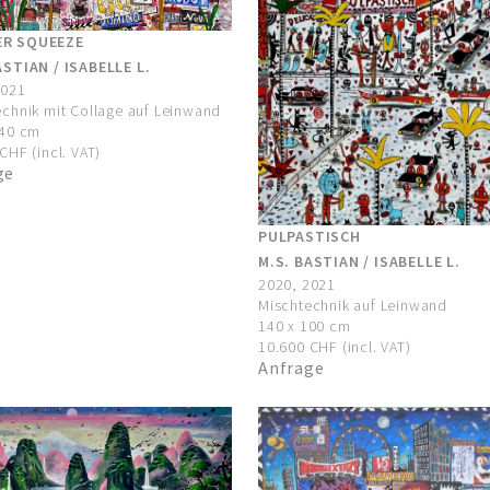
R SQUEEZE
ASTIAN / ISABELLE L.
2021
chnik mit Collage auf Leinwand
140 cm
CHF (incl. VAT)
ge
PULPASTISCH
M.S. BASTIAN / ISABELLE L.
2020, 2021
Mischtechnik auf Leinwand
140 x 100 cm
10.600 CHF (incl. VAT)
Anfrage