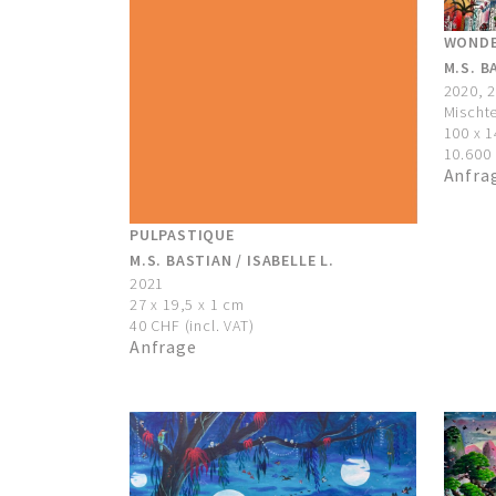
WONDE
M.S. B
2020, 
Mischte
100 x 
10.600 
Anfra
PULPASTIQUE
M.S. BASTIAN / ISABELLE L.
2021
27 x 19,5 x 1 cm
40 CHF (incl. VAT)
Anfrage