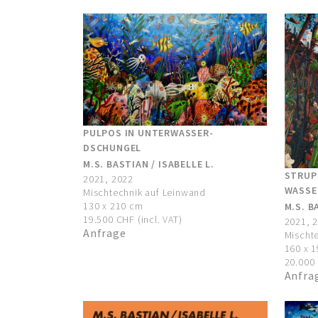
PULPOS IN UNTERWASSER-
DSCHUNGEL
M.S. BASTIAN / ISABELLE L.
STRUP
2021, 2022
WASSE
Mischtechnik auf Leinwand
130 x 210 cm
M.S. B
19.500 CHF (incl. VAT)
2021, 
Anfrage
Mischt
160 x 
20.000 
Anfra