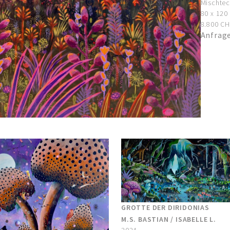
Mischtec
80 x 120
8.800 CHF
Anfrag
GROTTE DER DIRIDONIAS
M.S. BASTIAN / ISABELLE L.