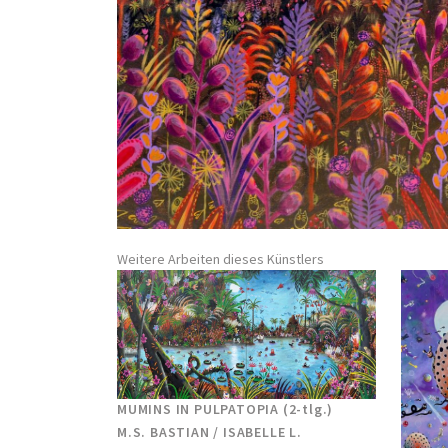
Weitere Arbeiten dieses Künstlers
MUMINS IN PULPATOPIA (2-tlg.)
M.S. BASTIAN / ISABELLE L.