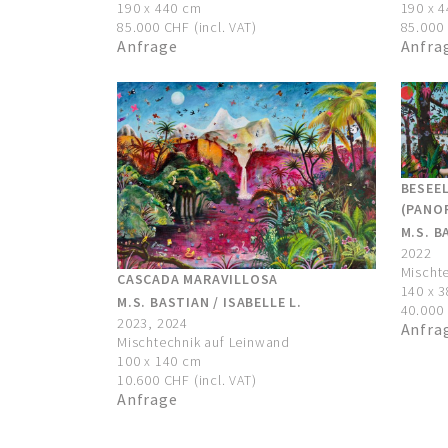
190 x 
190 x 440 cm
85.000 
85.000 CHF (incl. VAT)
Anfra
Anfrage
BESEE
(PANOR
M.S. B
2022
Mischt
CASCADA MARAVILLOSA
140 x 
M.S. BASTIAN / ISABELLE L.
40.000 
2023, 2024
Anfra
Mischtechnik auf Leinwand
100 x 140 cm
10.600 CHF (incl. VAT)
Anfrage