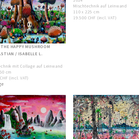
2024
Mischtechnik auf Leinwand
110 x 225 cm
19.500 CHF (incl. VAT)
 THE HAPPY MUSHROOM
ASTIAN / ISABELLE L.
chnik mit Collage auf Leinwand
160 cm
CHF (incl. VAT)
ge