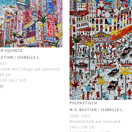
R SQUEEZE
ASTIAN / ISABELLE L.
2021
chnik mit Collage auf Leinwand
140 cm
CHF (incl. VAT)
ge
PULPASTISCH
M.S. BASTIAN / ISABELLE L.
2020, 2021
Mischtechnik auf Leinwand
140 x 100 cm