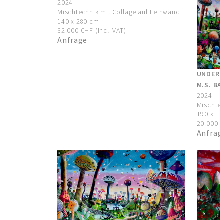
2024
Mischtechnik mit Collage auf Leinwand
140 x 280 cm
32.000 CHF (incl. VAT)
Anfrage
UNDER
M.S. B
2024
Mischte
190 x 
20.000 
Anfra