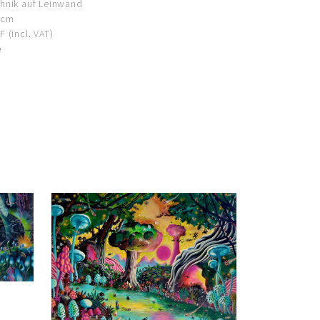
hnik auf Leinwand
 cm
 (incl. VAT)
e