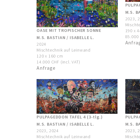
PULPAG
M.S. B
2023, 
Mischt
OASE MIT TROPISCHER SONNE
190 x 
85.000 
M.S. BASTIAN / ISABELLE L.
Anfra
2024
Mischtechnik auf Leinwand
120 x 160 cm
14.000 CHF (incl. VAT)
Anfrage
PULPAG
PULPAGEDDON TAFEL 4 (3-tlg.)
M.S. B
M.S. BASTIAN / ISABELLE L.
2023, 
2023, 2024
Mischt
Mischtechnik auf Leinwand