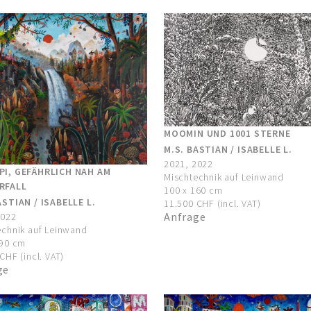
MOOMIN UND 1001 STERNE
M.S. BASTIAN / ISABELLE L.
2021, 2022
PI, GEFÄHRLICH NAH AM
Mischtechnik auf Leinwand
RFALL
100 x 160 cm
ASTIAN / ISABELLE L.
11.500 CHF (incl. VAT)
Anfrage
2022
echnik auf Leinwand
190 cm
CHF (incl. VAT)
ge