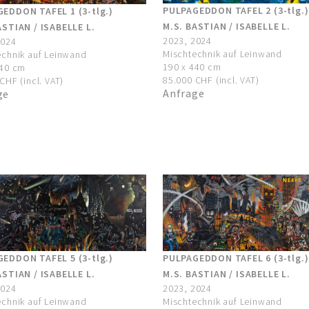
PULPAGEDDON TAFEL 2 (3-tlg.)
EDDON TAFEL 1 (3-tlg.)
M.S. BASTIAN / ISABELLE L.
ASTIAN / ISABELLE L.
2023, 2024
2024
Mischtechnik auf Leinwand
echnik auf Leinwand
190 x 440 cm
440 cm
85.000 CHF (incl. VAT)
CHF (incl. VAT)
Anfrage
ge
EDDON TAFEL 5 (3-tlg.)
PULPAGEDDON TAFEL 6 (3-tlg.)
ASTIAN / ISABELLE L.
M.S. BASTIAN / ISABELLE L.
2024
2023, 2024
echnik auf Leinwand
Mischtechnik auf Leinwand