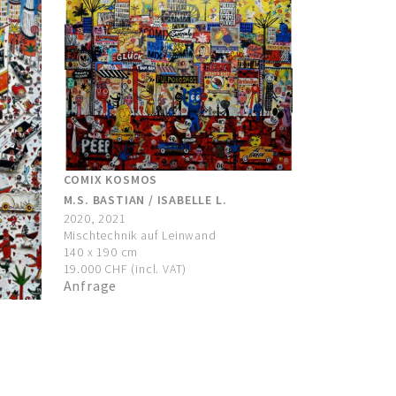
COMIX KOSMOS
M.S. BASTIAN / ISABELLE L.
2020, 2021
Mischtechnik auf Leinwand
140 x 190 cm
19.000 CHF (incl. VAT)
Anfrage