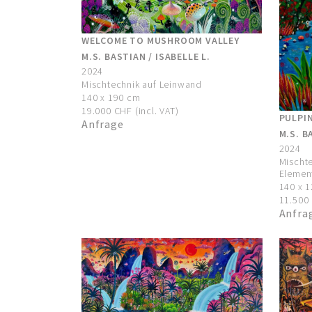
WELCOME TO MUSHROOM VALLEY
M.S. BASTIAN / ISABELLE L.
2024
Mischtechnik auf Leinwand
140 x 190 cm
19.000 CHF (incl. VAT)
PULPI
Anfrage
M.S. B
2024
Mischte
Elemen
140 x 
11.500 
Anfra