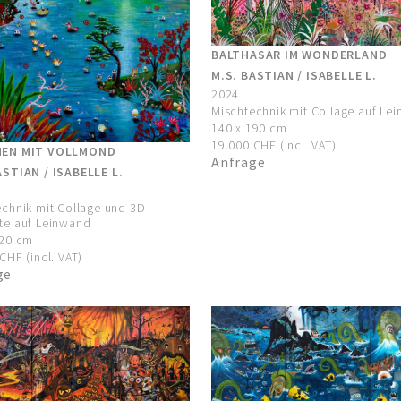
BALTHASAR IM WONDERLAND
M.S. BASTIAN / ISABELLE L.
2024
Mischtechnik mit Collage auf Le
140 x 190 cm
19.000 CHF (incl. VAT)
NEN MIT VOLLMOND
Anfrage
ASTIAN / ISABELLE L.
chnik mit Collage und 3D-
te auf Leinwand
120 cm
CHF (incl. VAT)
ge