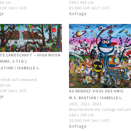
440 cm
190 x 440 cm
CHF (incl. VAT)
85.000 CHF (incl. VAT)
ge
Anfrage
LTE LANDSCHAFT – HIGH NOON
AMA, 2-TLG.)
ASTIAN / ISABELLE L.
echnik auf Leinwand
380 cm
CHF (incl. VAT)
AU RENDEZ-VOUS DES AMIS
ge
M.S. BASTIAN / ISABELLE L.
2021, 2022, 2024
Mischtechnik mit Collage auf Le
160 x 190 cm
20.000 CHF (incl. VAT)
Anfrage