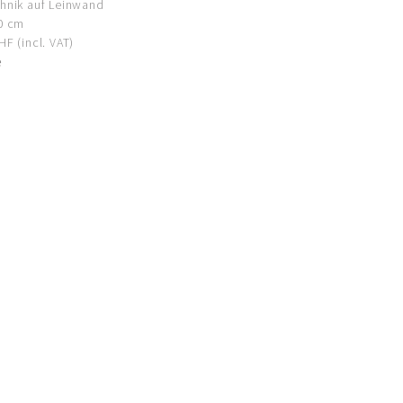
hnik auf Leinwand
0 cm
F (incl. VAT)
e