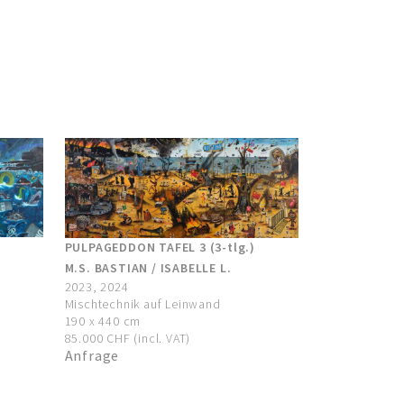
PULPAGEDDON TAFEL 3 (3-tlg.)
M.S. BASTIAN / ISABELLE L.
2023, 2024
Mischtechnik auf Leinwand
190 x 440 cm
85.000 CHF (incl. VAT)
Anfrage