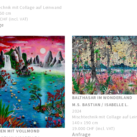
chnik mit Collage auf Leinwand
160 cm
CHF (incl. VAT)
ge
BALTHASAR IM WONDERLAND
M.S. BASTIAN / ISABELLE L.
2024
Mischtechnik mit Collage auf Le
140 x 190 cm
19.000 CHF (incl. VAT)
NEN MIT VOLLMOND
Anfrage