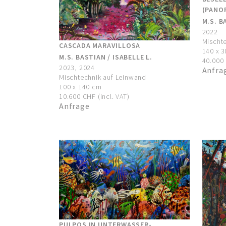
(PANOR
M.S. B
2022
Mischt
CASCADA MARAVILLOSA
140 x 
M.S. BASTIAN / ISABELLE L.
40.000 
2023, 2024
Anfra
Mischtechnik auf Leinwand
100 x 140 cm
10.600 CHF (incl. VAT)
Anfrage
PULPOS IN UNTERWASSER-