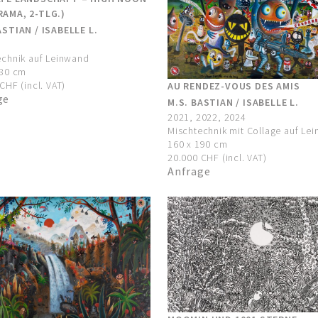
AMA, 2-TLG.)
ASTIAN / ISABELLE L.
echnik auf Leinwand
380 cm
CHF (incl. VAT)
AU RENDEZ-VOUS DES AMIS
ge
M.S. BASTIAN / ISABELLE L.
2021, 2022, 2024
Mischtechnik mit Collage auf Le
160 x 190 cm
20.000 CHF (incl. VAT)
Anfrage