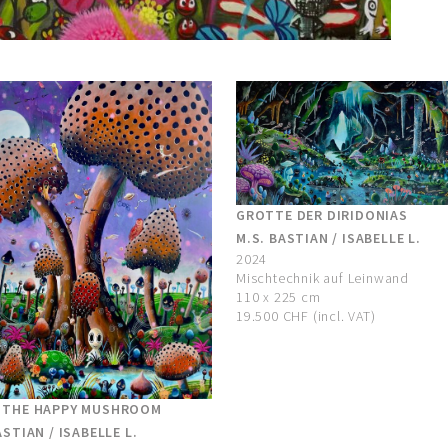
GROTTE DER DIRIDONIAS
M.S. BASTIAN / ISABELLE L.
2024
Mischtechnik auf Leinwand
110 x 225 cm
19.500 CHF (incl. VAT)
 THE HAPPY MUSHROOM
ASTIAN / ISABELLE L.