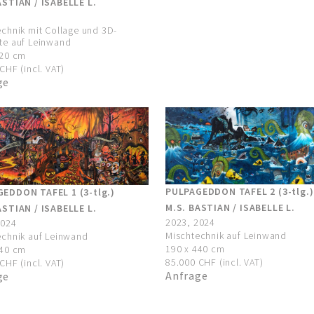
ASTIAN / ISABELLE L.
chnik mit Collage und 3D-
te auf Leinwand
120 cm
CHF (incl. VAT)
ge
PULPAGEDDON TAFEL 2 (3-tlg.)
EDDON TAFEL 1 (3-tlg.)
M.S. BASTIAN / ISABELLE L.
ASTIAN / ISABELLE L.
2023, 2024
2024
Mischtechnik auf Leinwand
echnik auf Leinwand
190 x 440 cm
440 cm
85.000 CHF (incl. VAT)
CHF (incl. VAT)
Anfrage
ge