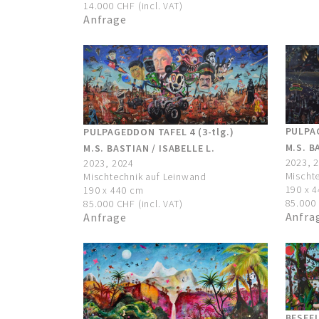
14.000 CHF (incl. VAT)
Anfrage
PULPAG
PULPAGEDDON TAFEL 4 (3-tlg.)
M.S. B
M.S. BASTIAN / ISABELLE L.
2023, 
2023, 2024
Mischt
Mischtechnik auf Leinwand
190 x 
190 x 440 cm
85.000 
85.000 CHF (incl. VAT)
Anfra
Anfrage
BESEE