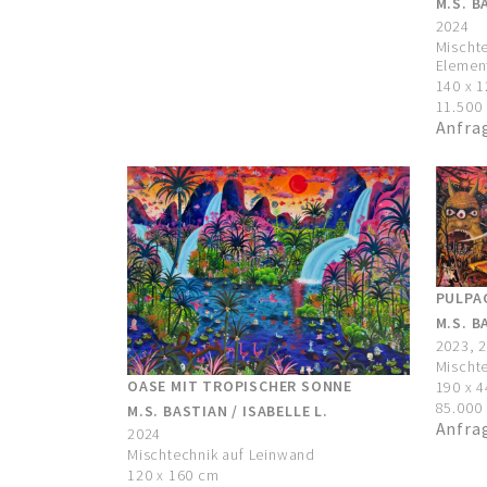
M.S. B
2024
Mischte
Elemen
140 x 
11.500 
Anfra
PULPAG
M.S. B
2023, 
Mischt
OASE MIT TROPISCHER SONNE
190 x 
85.000 
M.S. BASTIAN / ISABELLE L.
Anfra
2024
Mischtechnik auf Leinwand
120 x 160 cm