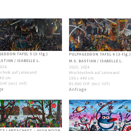
EDDON TAFEL 5 (3-tlg.)
PULPAGEDDON TAFEL 6 (3-tlg.)
ASTIAN / ISABELLE L.
M.S. BASTIAN / ISABELLE L.
2024
2023, 2024
echnik auf Leinwand
Mischtechnik auf Leinwand
440 cm
190 x 440 cm
CHF (incl. VAT)
85.000 CHF (incl. VAT)
ge
Anfrage
LTE LANDSCHAFT – HIGH NOON