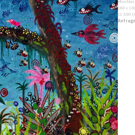
Mischtec
160 x 10
11.500 CH
Anfrag