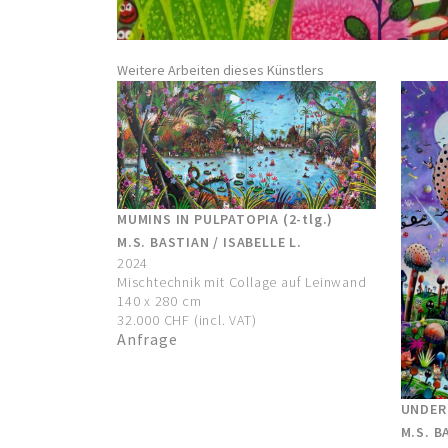
Weitere Arbeiten dieses Künstlers
MUMINS IN PULPATOPIA (2-tlg.)
M.S. BASTIAN / ISABELLE L.
2024
Mischtechnik mit Collage auf Leinwand
140 x 280 cm
32.000 CHF (incl. VAT)
Anfrage
UNDER
M.S. B