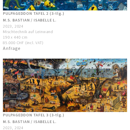
PULPAGEDDON TAFEL 2 (3-tlg.)
M.S. BASTIAN / ISABELLE L.
2023, 2024
Mischtechnik auf Leinwand
190 x 440 cm
85.000 CHF (incl. VAT)
Anfrage
PULPAGEDDON TAFEL 3 (3-tlg.)
M.S. BASTIAN / ISABELLE L.
2023, 2024