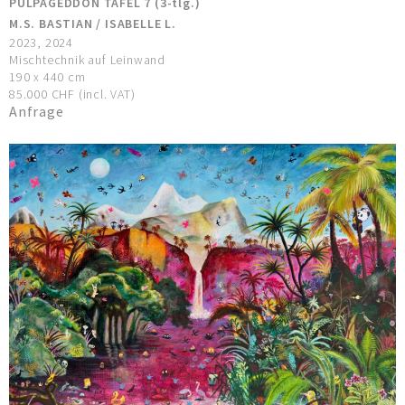
PULPAGEDDON TAFEL 7 (3-tlg.)
M.S. BASTIAN / ISABELLE L.
2023, 2024
Mischtechnik auf Leinwand
190 x 440 cm
85.000 CHF (incl. VAT)
Anfrage