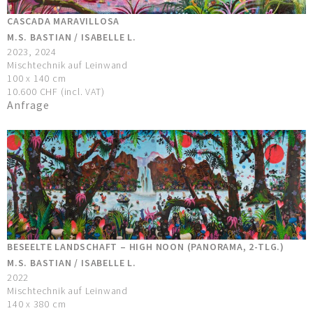
CASCADA MARAVILLOSA
M.S. BASTIAN / ISABELLE L.
2023, 2024
Mischtechnik auf Leinwand
100 x 140 cm
10.600 CHF (incl. VAT)
Anfrage
BESEELTE LANDSCHAFT – HIGH NOON (PANORAMA, 2-TLG.)
M.S. BASTIAN / ISABELLE L.
2022
Mischtechnik auf Leinwand
140 x 380 cm