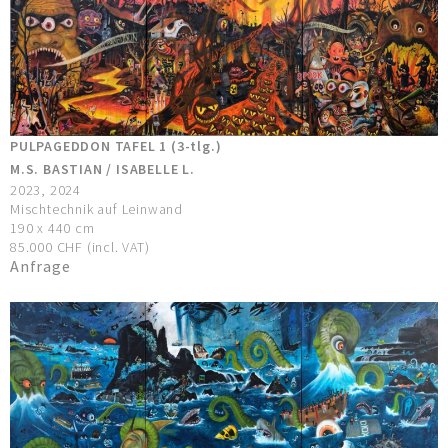
PULPAGEDDON TAFEL 1 (3-tlg.)
M.S. BASTIAN / ISABELLE L.
2023, 2024
Mischtechnik auf Leinwand
190 x 440 cm
85.000 CHF (incl. VAT)
Anfrage