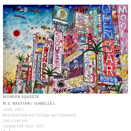
WONDER SQUEEZE
M.S. BASTIAN / ISABELLE L.
2020, 2021
Mischtechnik mit Collage auf Leinwand
100 x 140 cm
10.600 CHF (incl. VAT)