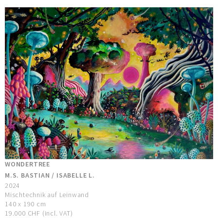
WONDERTREE
M.S. BASTIAN / ISABELLE L.
2024
Mischtechnik auf Leinwand
140 x 190 cm
19.000 CHF (incl. VAT)