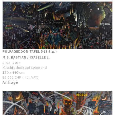
PULPAGEDDON TAFEL 5 (3-tlg.)
M.S. BASTIAN / ISABELLE L.
2023, 2024
Mischtechnik auf Leinwand
190 x 440 cm
85.000 CHF (incl. VAT)
Anfrage