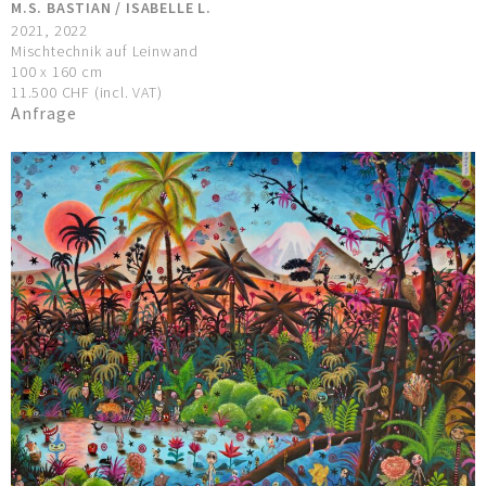
M.S. BASTIAN / ISABELLE L.
2021, 2022
Mischtechnik auf Leinwand
100 x 160 cm
11.500 CHF (incl. VAT)
Anfrage