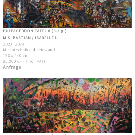
PULPAGEDDON TAFEL 6 (3-tlg.)
M.S. BASTIAN / ISABELLE L.
2023, 2024
Mischtechnik auf Leinwand
190 x 440 cm
85.000 CHF (incl. VAT)
Anfrage