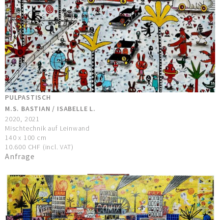
PULPASTISCH
M.S. BASTIAN / ISABELLE L.
2020, 2021
Mischtechnik auf Leinwand
140 x 100 cm
10.600 CHF (incl. VAT)
Anfrage