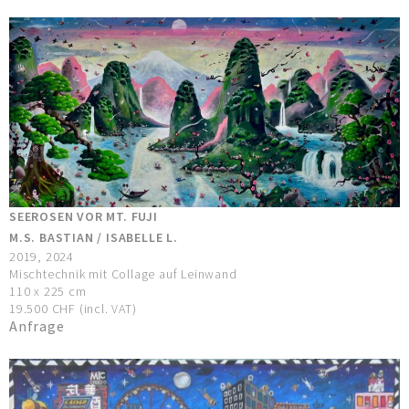
SEEROSEN VOR MT. FUJI
M.S. BASTIAN / ISABELLE L.
2019, 2024
Mischtechnik mit Collage auf Leinwand
110 x 225 cm
19.500 CHF (incl. VAT)
Anfrage