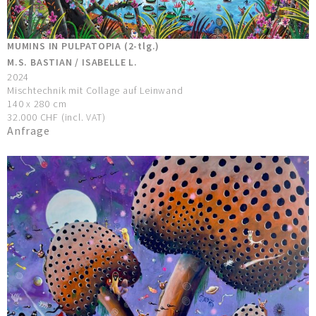
MUMINS IN PULPATOPIA (2-tlg.)
M.S. BASTIAN / ISABELLE L.
2024
Mischtechnik mit Collage auf Leinwand
140 x 280 cm
32.000 CHF (incl. VAT)
Anfrage