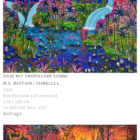
OASE MIT TROPISCHER SONNE
M.S. BASTIAN / ISABELLE L.
2024
Mischtechnik auf Leinwand
120 x 160 cm
14.000 CHF (incl. VAT)
Anfrage