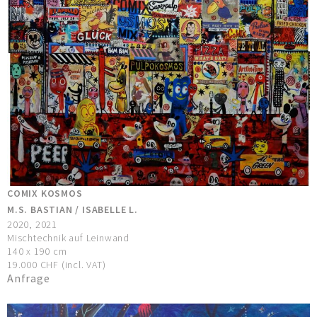
COMIX KOSMOS
M.S. BASTIAN / ISABELLE L.
2020, 2021
Mischtechnik auf Leinwand
140 x 190 cm
19.000 CHF (incl. VAT)
Anfrage