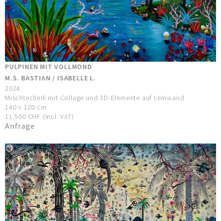
PULPINEN MIT VOLLMOND
M.S. BASTIAN / ISABELLE L.
2024
Mischtechnik mit Collage und 3D-Elemente auf Leinwand
140 x 120 cm
11.500 CHF (incl. VAT)
Anfrage