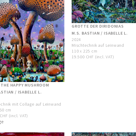
GROTTE DER DIRIDONIAS
M.S. BASTIAN / ISABELLE L.
2024
Mischtechnik auf Leinwand
110 x 225 cm
19.500 CHF (incl. VAT)
 THE HAPPY MUSHROOM
ASTIAN / ISABELLE L.
chnik mit Collage auf Leinwand
160 cm
CHF (incl. VAT)
ge