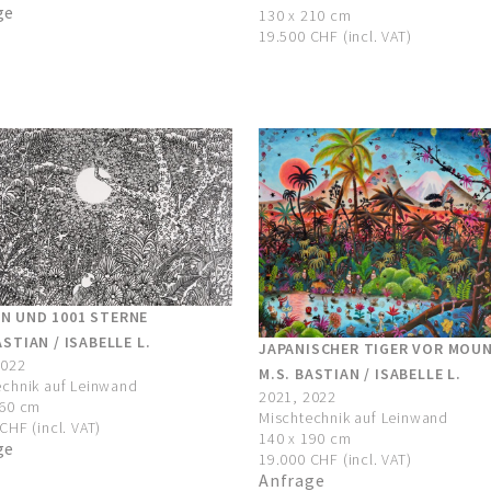
ge
130 x 210 cm
19.500 CHF (incl. VAT)
N UND 1001 STERNE
ASTIAN / ISABELLE L.
JAPANISCHER TIGER VOR MOUN
2022
M.S. BASTIAN / ISABELLE L.
echnik auf Leinwand
2021, 2022
160 cm
Mischtechnik auf Leinwand
CHF (incl. VAT)
140 x 190 cm
ge
19.000 CHF (incl. VAT)
Anfrage