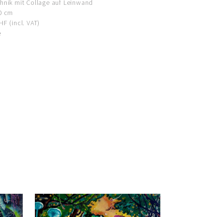
hnik mit Collage auf Leinwand
0 cm
F (incl. VAT)
e