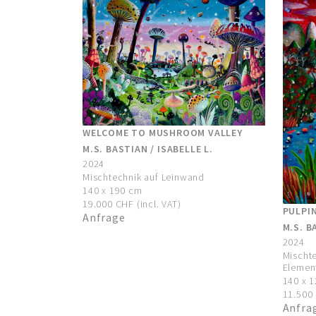
WELCOME TO MUSHROOM VALLEY
M.S. BASTIAN / ISABELLE L.
2024
Mischtechnik auf Leinwand
140 x 190 cm
19.000 CHF (incl. VAT)
PULPI
Anfrage
M.S. B
2024
Mischte
Elemen
140 x 
11.500 
Anfra