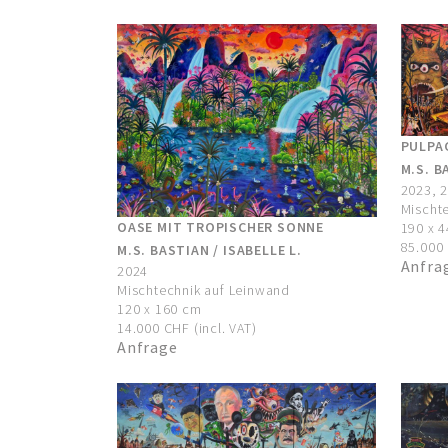
PULPAG
M.S. B
2023, 
Mischt
OASE MIT TROPISCHER SONNE
190 x 
85.000 
M.S. BASTIAN / ISABELLE L.
Anfra
2024
Mischtechnik auf Leinwand
120 x 160 cm
14.000 CHF (incl. VAT)
Anfrage