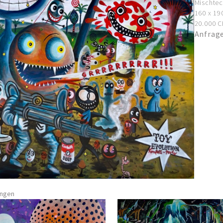
Mischtec
160 x 19
20.000 CH
Anfrag
ungen