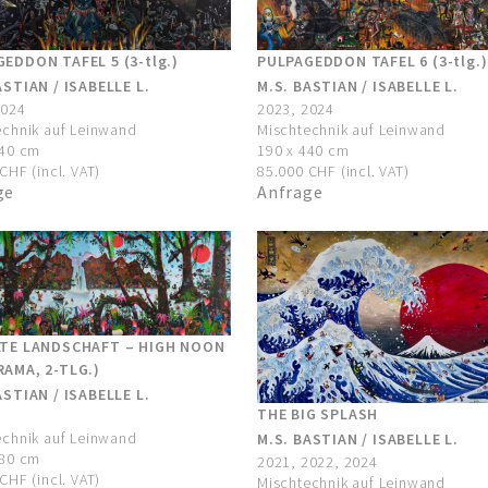
EDDON TAFEL 5 (3-tlg.)
PULPAGEDDON TAFEL 6 (3-tlg.)
ASTIAN / ISABELLE L.
M.S. BASTIAN / ISABELLE L.
2024
2023, 2024
echnik auf Leinwand
Mischtechnik auf Leinwand
440 cm
190 x 440 cm
CHF (incl. VAT)
85.000 CHF (incl. VAT)
ge
Anfrage
LTE LANDSCHAFT – HIGH NOON
AMA, 2-TLG.)
ASTIAN / ISABELLE L.
THE BIG SPLASH
echnik auf Leinwand
M.S. BASTIAN / ISABELLE L.
380 cm
2021, 2022, 2024
CHF (incl. VAT)
Mischtechnik auf Leinwand