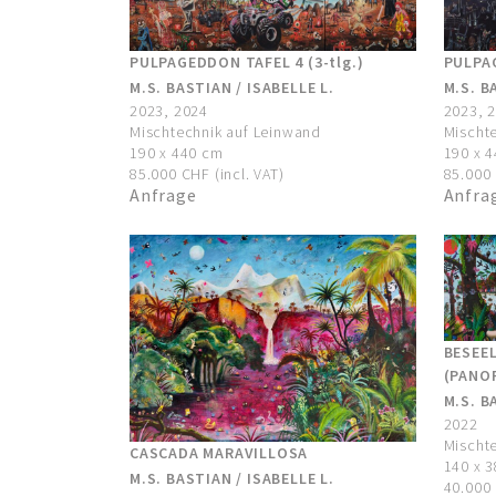
PULPAG
PULPAGEDDON TAFEL 4 (3-tlg.)
M.S. B
M.S. BASTIAN / ISABELLE L.
2023, 
2023, 2024
Mischt
Mischtechnik auf Leinwand
190 x 
190 x 440 cm
85.000 
85.000 CHF (incl. VAT)
Anfra
Anfrage
BESEE
(PANOR
M.S. B
2022
Mischt
CASCADA MARAVILLOSA
140 x 
M.S. BASTIAN / ISABELLE L.
40.000 