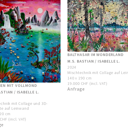
BALTHASAR IM WONDERLAND
M.S. BASTIAN / ISABELLE L.
2024
Mischtechnik mit Collage auf Le
140 x 190 cm
19.000 CHF (incl. VAT)
NEN MIT VOLLMOND
Anfrage
ASTIAN / ISABELLE L.
chnik mit Collage und 3D-
te auf Leinwand
120 cm
CHF (incl. VAT)
ge