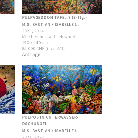
PULPAGEDDON TAFEL 7 (3-tlg.)
M.S. BASTIAN / ISABELLE L.
2023, 2024
Mischtechnik auf Leinwand
190 x 440 cm
85.000 CHF (incl. VAT)
Anfrage
PULPOS IN UNTERWASSER-
DSCHUNGEL
M.S. BASTIAN / ISABELLE L.
2021, 2022