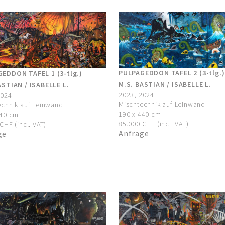
PULPAGEDDON TAFEL 2 (3-tlg.)
EDDON TAFEL 1 (3-tlg.)
M.S. BASTIAN / ISABELLE L.
ASTIAN / ISABELLE L.
2023, 2024
2024
Mischtechnik auf Leinwand
echnik auf Leinwand
190 x 440 cm
440 cm
85.000 CHF (incl. VAT)
CHF (incl. VAT)
Anfrage
ge