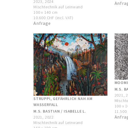
2023, 2024
Anfra
Mischtechnik auf Leinwand
100 x 140 cm
10.600 CHF (incl. VAT)
Anfrage
MOOMI
M.S. B
2021, 
STRUPPI, GEFÄHRLICH NAH AM
Mischt
WASSERFALL
100 x 
M.S. BASTIAN / ISABELLE L.
11.500 
Anfra
2021, 2022
Mischtechnik auf Leinwand