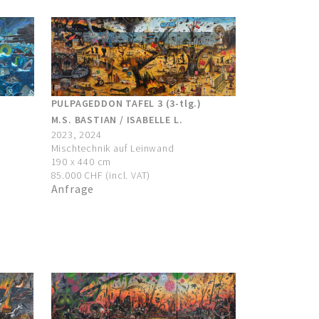
PULPAGEDDON TAFEL 3 (3-tlg.)
M.S. BASTIAN / ISABELLE L.
2023, 2024
Mischtechnik auf Leinwand
190 x 440 cm
85.000 CHF (incl. VAT)
Anfrage