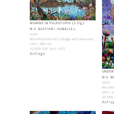
MUMINS IN PULPATOPIA (2-tlg.)
M.S. BASTIAN / ISABELLE L.
2024
Mischtechnik mit Collage auf Leinwand
140 x 280 cm
32.000 CHF (incl. VAT)
Anfrage
UNDER
M.S. B
2024
Mischte
190 x 
20.000 
Anfra