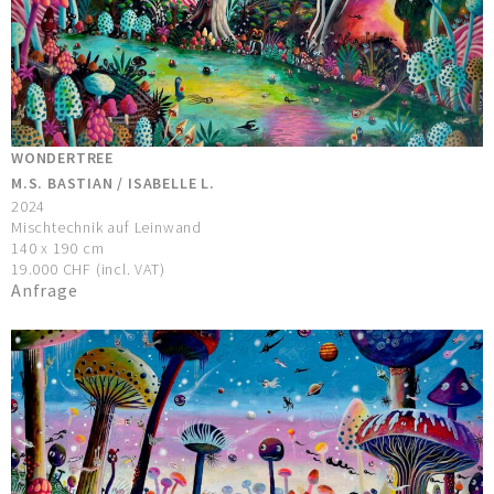
WONDERTREE
M.S. BASTIAN / ISABELLE L.
2024
Mischtechnik auf Leinwand
140 x 190 cm
19.000 CHF (incl. VAT)
Anfrage