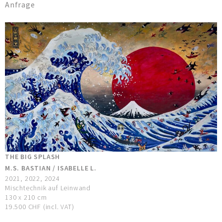
Anfrage
THE BIG SPLASH
M.S. BASTIAN / ISABELLE L.
2021, 2022, 2024
Mischtechnik auf Leinwand
130 x 210 cm
19.500 CHF (incl. VAT)