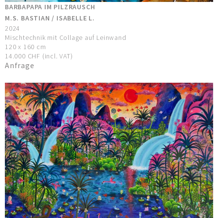
BARBAPAPA IM PILZRAUSCH
M.S. BASTIAN / ISABELLE L.
2024
Mischtechnik mit Collage auf Leinwand
120 x 160 cm
14.000 CHF (incl. VAT)
Anfrage