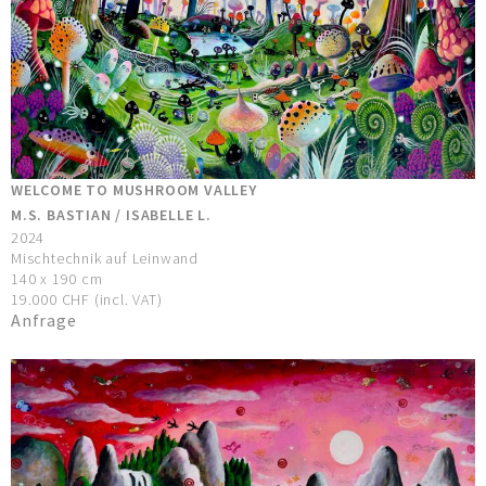
WELCOME TO MUSHROOM VALLEY
M.S. BASTIAN / ISABELLE L.
2024
Mischtechnik auf Leinwand
140 x 190 cm
19.000 CHF (incl. VAT)
Anfrage