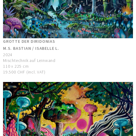
GROTTE DER DIRIDONIAS
M.S. BASTIAN / ISABELLE L.
2024
Mischtechnik auf Leinwand
110 x 225 cm
19.500 CHF (incl. VAT)