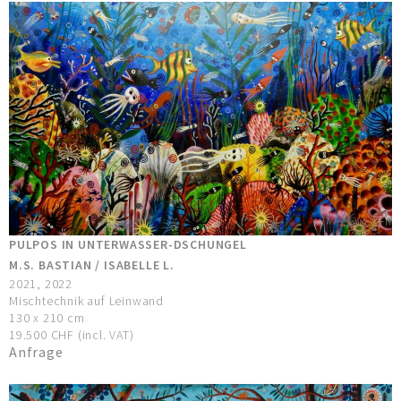
PULPOS IN UNTERWASSER-DSCHUNGEL
M.S. BASTIAN / ISABELLE L.
2021, 2022
Mischtechnik auf Leinwand
130 x 210 cm
19.500 CHF (incl. VAT)
Anfrage