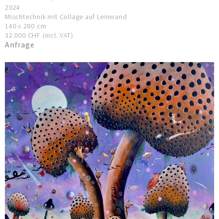
2024
Mischtechnik mit Collage auf Leinwand
140 x 280 cm
32.000 CHF (incl. VAT)
Anfrage