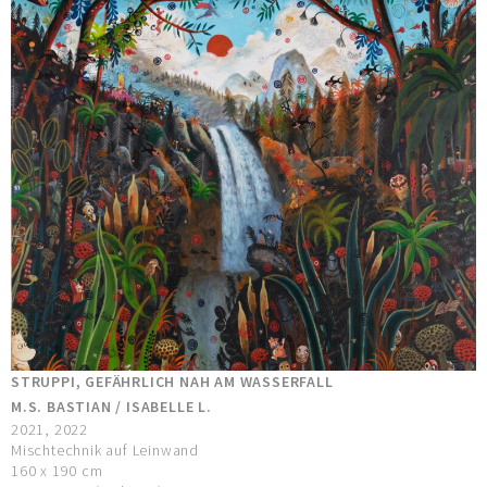
STRUPPI, GEFÄHRLICH NAH AM WASSERFALL
M.S. BASTIAN / ISABELLE L.
2021, 2022
Mischtechnik auf Leinwand
160 x 190 cm