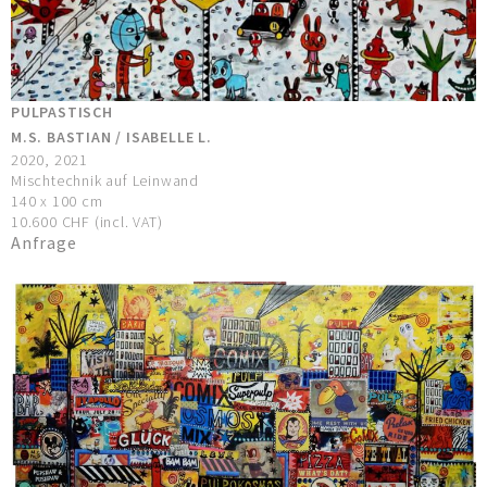
PULPASTISCH
M.S. BASTIAN / ISABELLE L.
2020, 2021
Mischtechnik auf Leinwand
140 x 100 cm
10.600 CHF (incl. VAT)
Anfrage