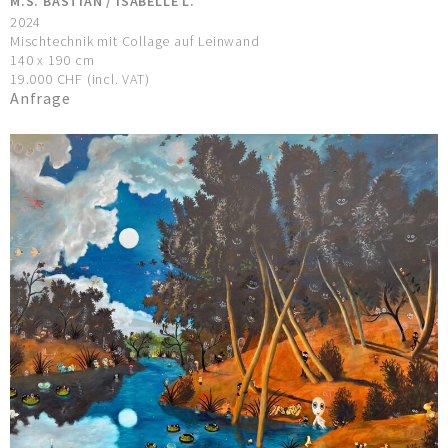
M.S. BASTIAN / ISABELLE L.
2024
Mischtechnik mit Collage auf Leinwand
140 x 190 cm
19.000 CHF (incl. VAT)
Anfrage