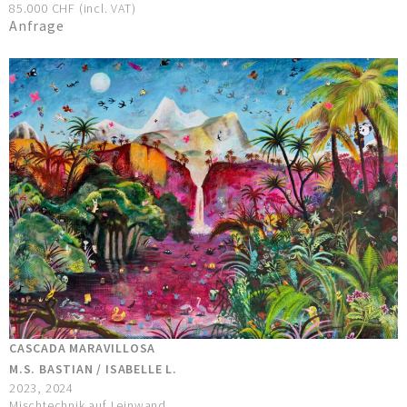
85.000 CHF (incl. VAT)
Anfrage
CASCADA MARAVILLOSA
M.S. BASTIAN / ISABELLE L.
2023, 2024
Mischtechnik auf Leinwand