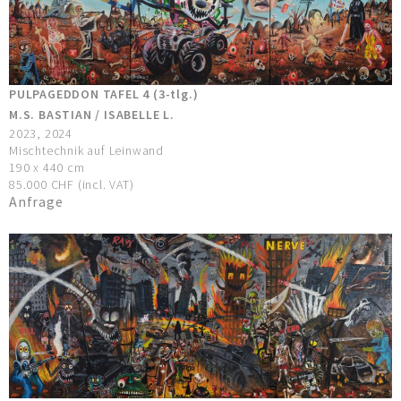
PULPAGEDDON TAFEL 4 (3-tlg.)
M.S. BASTIAN / ISABELLE L.
2023, 2024
Mischtechnik auf Leinwand
190 x 440 cm
85.000 CHF (incl. VAT)
Anfrage