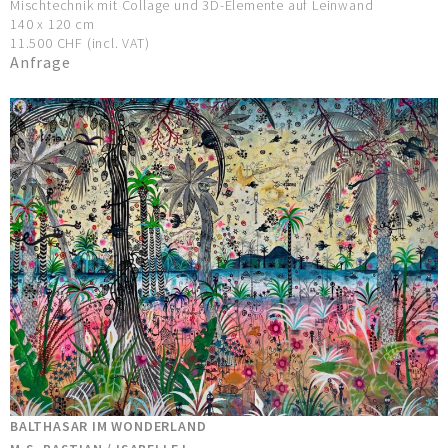
Mischtechnik mit Collage und 3D-Elemente auf Leinwand
140 x 120 cm
11.500 CHF (incl. VAT)
Anfrage
BALTHASAR IM WONDERLAND