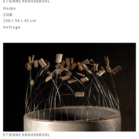
ETIENNE KRÄHENBÜHL
Harpe
2008
196 x 94 x 45 cm
Anfrage
ETIENNE KRÄHENBÜHL