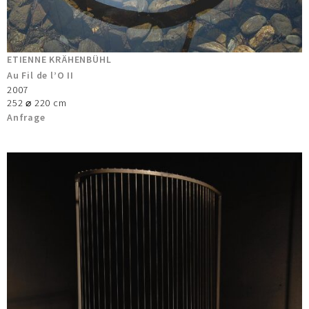
ETIENNE KRÄHENBÜHL
Au Fil de l’O II
2007
252 ⌀ 220 cm
Anfrage