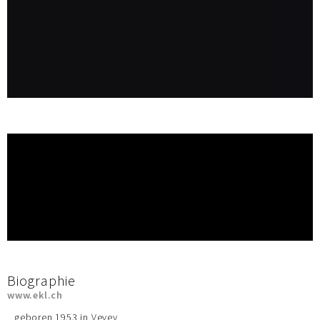
Biographie
www.ekl.ch
geboren 1953 in Vevey