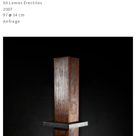
50 Lames Érectiles
2007
97 ⌀ 34 cm
Anfrage