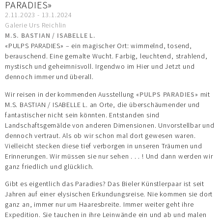
PARADIES»
2.11.2023 - 13.1.2024
Galerie Urs Reichlin
M.S. BASTIAN / ISABELLE L.
«PULPS PARADIES» – ein magischer Ort: wimmelnd, tosend,
berauschend. Eine gemalte Wucht. Farbig, leuchtend, strahlend,
mystisch und geheimnisvoll. Irgendwo im Hier und Jetzt und
dennoch immer und überall.
Wir reisen in der kommenden Ausstellung «
PULPS PARADIES
» mit
M.S. BASTIAN / ISABELLE L. an Orte, die überschäumender und
fantastischer nicht sein könnten. Entstanden sind
Landschaftsgemälde von anderen Dimensionen. Unvorstellbar und
dennoch vertraut. Als ob wir schon mal dort gewesen waren.
Vielleicht stecken diese tief verborgen in unseren Träumen und
Erinnerungen. Wir müssen sie nur sehen . . . ! Und dann werden wir
ganz friedlich und glücklich.
Gibt es eigentlich das Paradies? Das Bieler Künstlerpaar ist seit
Jahren auf einer elysischen Erkundungsreise. Nie kommen sie dort
ganz an, immer nur um Haaresbreite. Immer weiter geht ihre
Expedition. Sie tauchen in ihre Leinwände ein und ab und malen