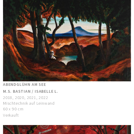
ABENDGLÜHN AM SEE
M.S. BASTIAN / ISABELLE L.
2018, 2020, 2021, 2022
Mischtechnik auf Leinwand
60 x 90 cm
Verkauft