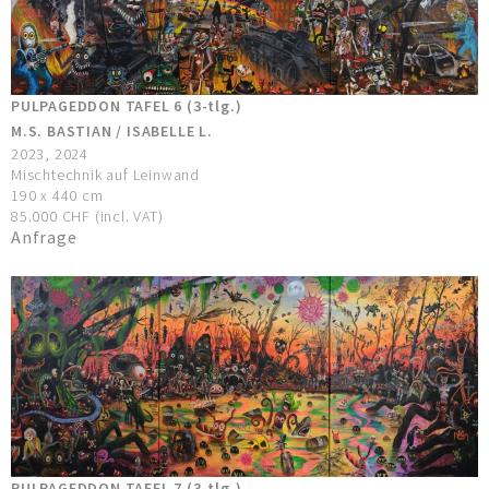
PULPAGEDDON TAFEL 6 (3-tlg.)
M.S. BASTIAN / ISABELLE L.
2023, 2024
Mischtechnik auf Leinwand
190 x 440 cm
85.000 CHF (incl. VAT)
Anfrage
PULPAGEDDON TAFEL 7 (3-tlg.)