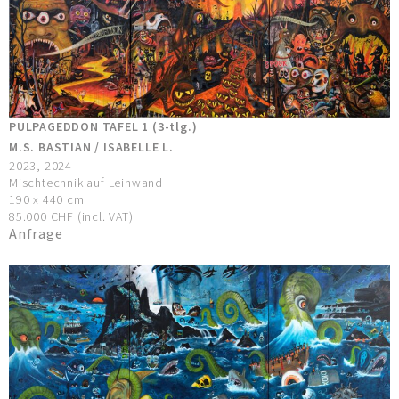
PULPAGEDDON TAFEL 1 (3-tlg.)
M.S. BASTIAN / ISABELLE L.
2023, 2024
Mischtechnik auf Leinwand
190 x 440 cm
85.000 CHF (incl. VAT)
Anfrage