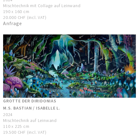
Mischtechnik mit Collage auf Leinwand
190 x 160 cm
20.000 CHF (incl. VAT)
Anfrage
GROTTE DER DIRIDONIAS
M.S. BASTIAN / ISABELLE L.
2024
Mischtechnik auf Leinwand
110 x 225 cm
19.500 CHF (incl. VAT)