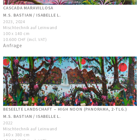
CASCADA MARAVILLOSA
M.S. BASTIAN / ISABELLE L.
2023, 2024
Mischtechnik auf Leinwand
100 x 140 cm
10.600 CHF (incl. VAT)
Anfrage
BESEELTE LANDSCHAFT – HIGH NOON (PANORAMA, 2-TLG.)
M.S. BASTIAN / ISABELLE L.
2022
Mischtechnik auf Leinwand
140 x 380 cm