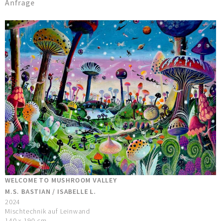
Anfrage
WELCOME TO MUSHROOM VALLEY
M.S. BASTIAN / ISABELLE L.
2024
Mischtechnik auf Leinwand
140 x 190 cm