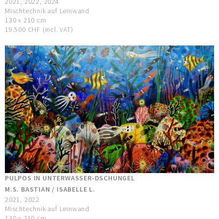
2021, 2022, 2024
Mischtechnik auf Leinwand
130 x 210 cm
19.500 CHF (incl. VAT)
PULPOS IN UNTERWASSER-DSCHUNGEL
M.S. BASTIAN / ISABELLE L.
2021, 2022
Mischtechnik auf Leinwand
130 x 210 cm