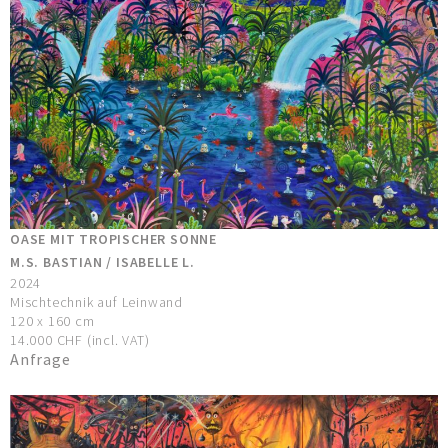
OASE MIT TROPISCHER SONNE
M.S. BASTIAN / ISABELLE L.
2024
Mischtechnik auf Leinwand
120 x 160 cm
14.000 CHF (incl. VAT)
Anfrage