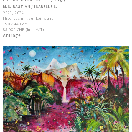
M.S. BASTIAN / ISABELLE L.
2023, 2024
Mischtechnik auf Leinwand
190 x 440 cm
85.000 CHF (incl. VAT)
Anfrage