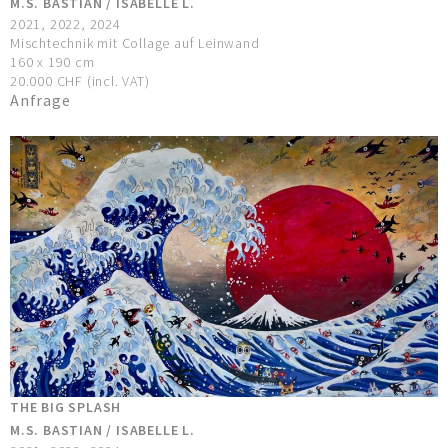
M.S. BASTIAN / ISABELLE L.
2021, 2022, 2024
Mischtechnik mit Collage auf Leinwand
160 x 190 cm
20.000 CHF (incl. VAT)
Anfrage
THE BIG SPLASH
M.S. BASTIAN / ISABELLE L.