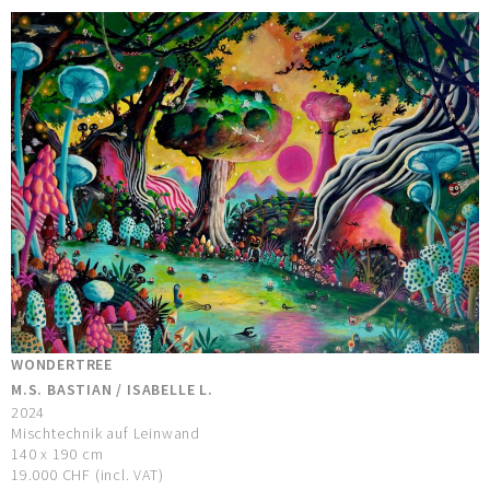
WONDERTREE
M.S. BASTIAN / ISABELLE L.
2024
Mischtechnik auf Leinwand
140 x 190 cm
19.000 CHF (incl. VAT)