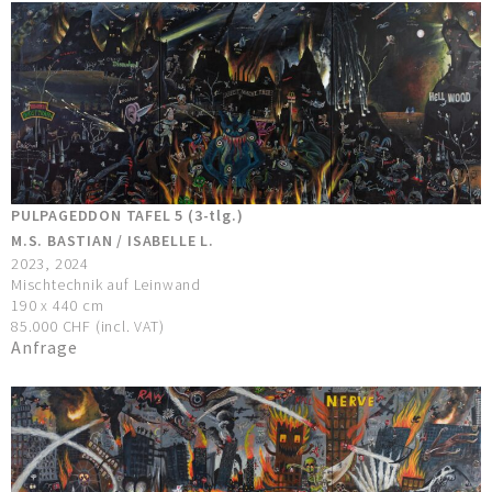
PULPAGEDDON TAFEL 5 (3-tlg.)
M.S. BASTIAN / ISABELLE L.
2023, 2024
Mischtechnik auf Leinwand
190 x 440 cm
85.000 CHF (incl. VAT)
Anfrage