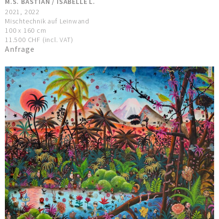
M.S. BASTIAN / ISABELLE L.
2021, 2022
Mischtechnik auf Leinwand
100 x 160 cm
11.500 CHF (incl. VAT)
Anfrage