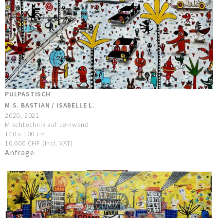
PULPASTISCH
M.S. BASTIAN / ISABELLE L.
2020, 2021
Mischtechnik auf Leinwand
140 x 100 cm
10.600 CHF (incl. VAT)
Anfrage