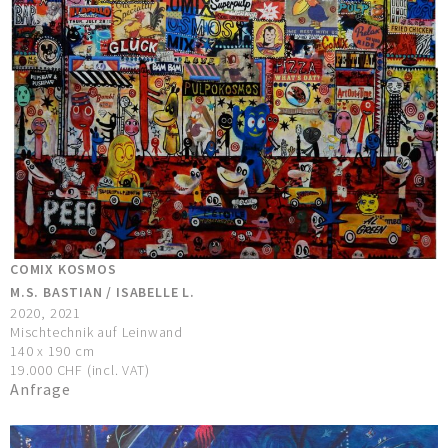
COMIX KOSMOS
M.S. BASTIAN / ISABELLE L.
2020, 2021
Mischtechnik auf Leinwand
140 x 190 cm
19.000 CHF (incl. VAT)
Anfrage