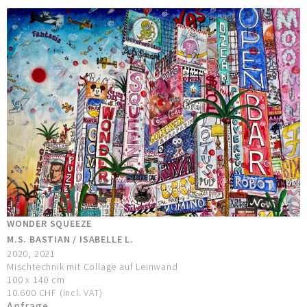
WONDER SQUEEZE
M.S. BASTIAN / ISABELLE L.
2020, 2021
Mischtechnik mit Collage auf Leinwand
100 x 140 cm
10.600 CHF (incl. VAT)
Anfrage