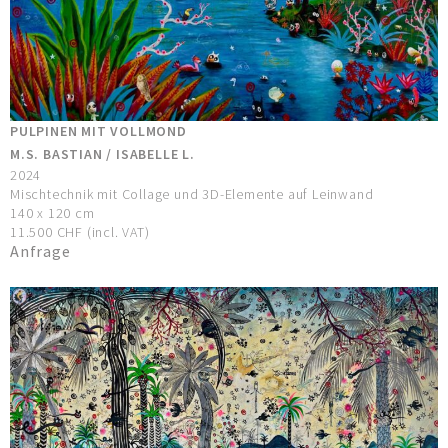
PULPINEN MIT VOLLMOND
M.S. BASTIAN / ISABELLE L.
2024
Mischtechnik mit Collage und 3D-Elemente auf Leinwand
140 x 120 cm
11.500 CHF (incl. VAT)
Anfrage