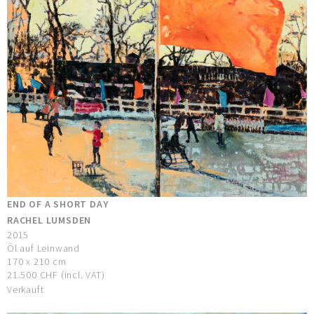
END OF A SHORT DAY
RACHEL LUMSDEN
2015
Öl auf Leinwand
170 x 210 cm
21.500 CHF (incl. VAT)
Verkauft