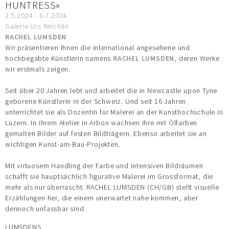
HUNTRESS»
2.5.2024 - 6.7.2024
Galerie Urs Reichlin
RACHEL LUMSDEN
Wir präsentieren Ihnen die international angesehene und
hochbegabte Künstlerin namens
RACHEL LUMSDEN
, deren Werke
wir erstmals zeigen.
Seit über 20 Jahren lebt und arbeitet die in Newcastle upon Tyne
geborene Künstlerin in der Schweiz. Und seit 16 Jahren
unterrichtet sie als Dozentin für Malerei an der Kunsthochschule in
Luzern. In ihrem Atelier in Arbon wachsen ihre mit Ölfarben
gemalten Bilder auf festen Bildträgern. Ebenso arbeitet sie an
wichtigen Kunst-am-Bau-Projekten.
Mit virtuosem Handling der Farbe und intensiven Bildräumen
schafft sie hauptsächlich figurative Malerei im Grossformat, die
mehr als nur überrascht. RACHEL LUMSDEN (CH/GB) stellt visuelle
Erzählungen her, die einem unerwartet nahe kommen, aber
dennoch unfassbar sind.
LUMSDENS