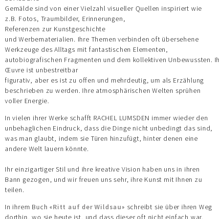
Gemälde sind von einer Vielzahl visueller Quellen inspiriert wie
z.B. Fotos, Traumbilder, Erinnerungen,
Referenzen zur Kunstgeschichte
und Werbematerialien. Ihre Themen verbinden oft übersehene
Werkzeuge des Alltags mit fantastischen Elementen,
autobiografischen Fragmenten und dem kollektiven Unbewussten. I
Œuvre ist unbestreitbar
figurativ, aber es ist zu offen und mehrdeutig, um als Erzählung
beschrieben zu werden. Ihre atmosphärischen Welten sprühen
voller Energie.
In vielen ihrer Werke schafft RACHEL LUMSDEN immer wieder den
unbehaglichen Eindruck, dass die Dinge nicht unbedingt das sind,
was man glaubt, indem sie Türen hinzufügt, hinter denen eine
andere Welt lauern könnte.
Ihr einzigartiger Stil und ihre kreative Vision haben uns in ihren
Bann gezogen, und wir freuen uns sehr, ihre Kunst mit Ihnen zu
teilen.
In ihrem Buch «
Ritt auf der Wildsau
» schreibt sie über ihren Weg
dorthin, wo sie heute ist, und dass dieser oft nicht einfach war.