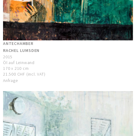
ANTECHAMBER
RACHEL LUMSDEN
2015
Öl auf Leinwand
170 x 210 cm
21.500 CHF (incl. VAT)
Anfrage