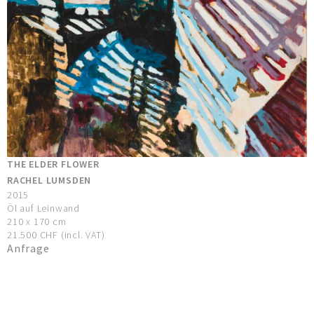
THE ELDER FLOWER
RACHEL LUMSDEN
2015
Öl auf Leinwand
210 x 170 cm
21.500 CHF (incl. VAT)
Anfrage