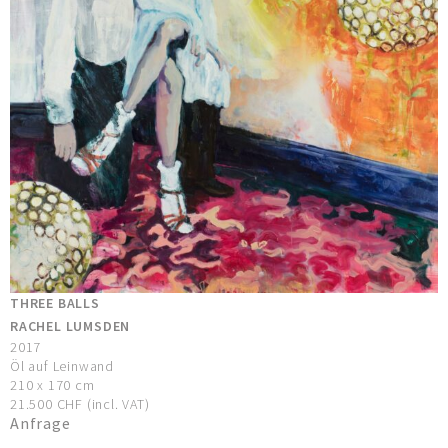
THREE BALLS
RACHEL LUMSDEN
2017
Öl auf Leinwand
210 x 170 cm
21.500 CHF (incl. VAT)
Anfrage