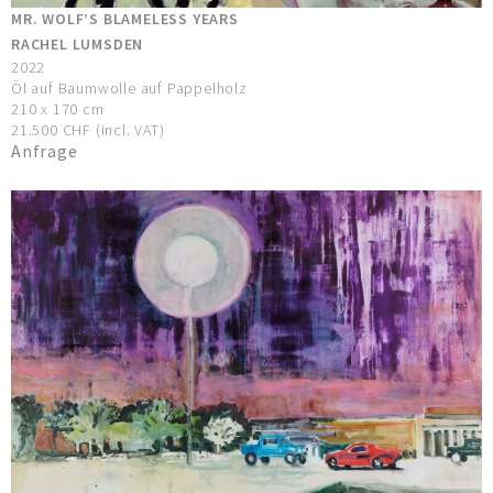
MR. WOLF’S BLAMELESS YEARS
RACHEL LUMSDEN
2022
Öl auf Baumwolle auf Pappelholz
210 x 170 cm
21.500 CHF (incl. VAT)
Anfrage