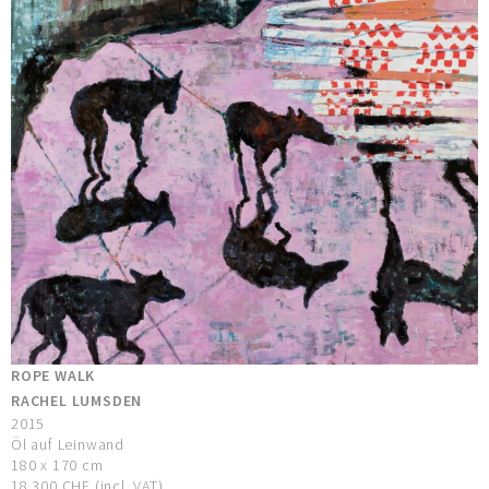
ROPE WALK
RACHEL LUMSDEN
2015
Öl auf Leinwand
180 x 170 cm
18.300 CHF (incl. VAT)