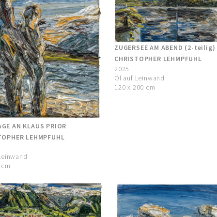
ZUGERSEE AM ABEND (2-teilig)
CHRISTOPHER LEHMPFUHL
2025
Öl auf Leinwand
120 x 200 cm
GE AN KLAUS PRIOR
TOPHER LEHMPFUHL
 Leinwand
0 cm