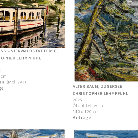
USS – VIERWALDSTÄTTERSEE
TOPHER LEHMPFUHL
l
0 cm
HF (incl. VAT)
ALTER BAUM, ZUGERSEE
ge
CHRISTOPHER LEHMPFUHL
2025
Öl auf Leinwand
140 x 120 cm
Anfrage