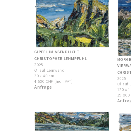
GIPFEL IM ABENDLICHT
CHRISTOPHER LEHMPFUHL
MORGE
2025
VIERW
Öl auf Leinwand
CHRIS
30 x 40 cm
2025
4.600 CHF (incl. VAT)
Öl auf
Anfrage
120 x 
19.000 
Anfra