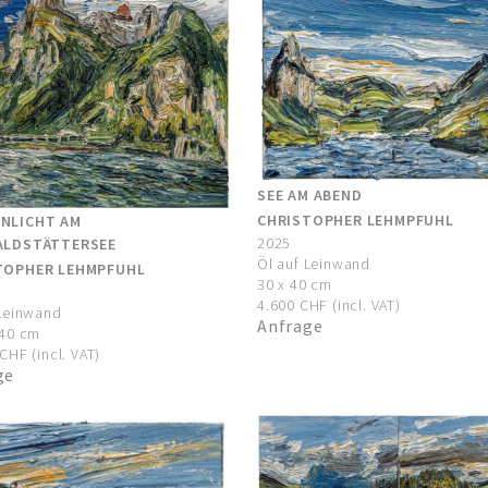
SEE AM ABEND
CHRISTOPHER LEHMPFUHL
NLICHT AM
2025
ALDSTÄTTERSEE
Öl auf Leinwand
TOPHER LEHMPFUHL
30 x 40 cm
4.600 CHF (incl. VAT)
 Leinwand
Anfrage
140 cm
CHF (incl. VAT)
ge