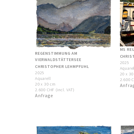
MS RE
REGENSTIMMUNG AM
CHRIS
VIERWALDSTÄTTERSEE
2025
CHRISTOPHER LEHMPFUHL
Aquarel
2025
20 x 3
Aquarell
2.600 C
20 x 30 cm
Anfra
2.600 CHF (incl. VAT)
Anfrage