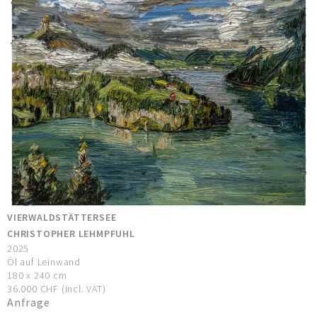
VIERWALDSTÄTTERSEE
CHRISTOPHER LEHMPFUHL
2025
Öl auf Leinwand
180 x 240 cm
36.000 CHF (incl. VAT)
Anfrage