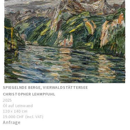
SPIEGELNDE BERGE, VIERWALDSTÄTTERSEE
CHRISTOPHER LEHMPFUHL
2025
Öl auf Leinwand
120 x 140 cm
19.000 CHF (incl. VAT)
Anfrage