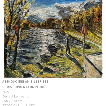
ABENDSONNE AM SILSER SEE
CHRISTOPHER LEHMPFUHL
2022
Oel auf Leinwand
150 x 170 cm
27.000 CHF (incl. VAT)