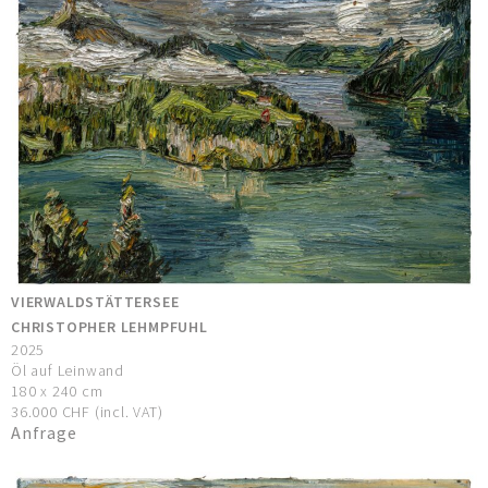
VIERWALDSTÄTTERSEE
CHRISTOPHER LEHMPFUHL
2025
Öl auf Leinwand
180 x 240 cm
36.000 CHF (incl. VAT)
Anfrage