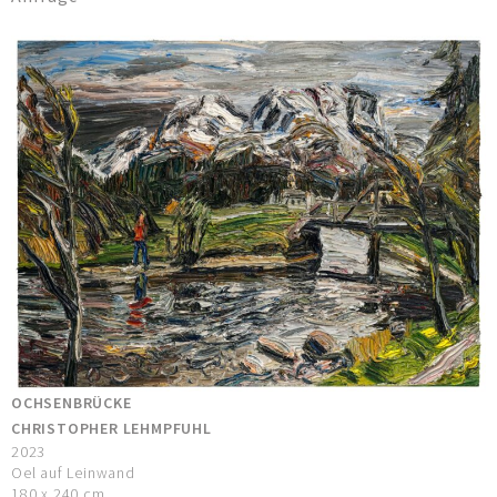
OCHSENBRÜCKE
CHRISTOPHER LEHMPFUHL
2023
Oel auf Leinwand
180 x 240 cm