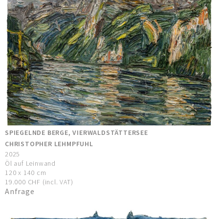
SPIEGELNDE BERGE, VIERWALDSTÄTTERSEE
CHRISTOPHER LEHMPFUHL
2025
Öl auf Leinwand
120 x 140 cm
19.000 CHF (incl. VAT)
Anfrage