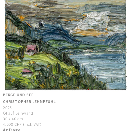
BERGE UND SEE
CHRISTOPHER LEHMPFUHL
2025
Öl auf Leinwand
30 x 40 cm
4.600 CHF (incl. VAT)
Anfrage