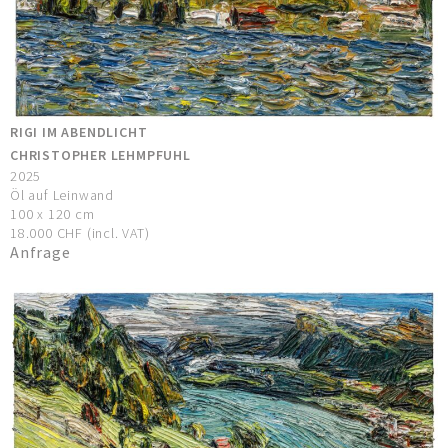
RIGI IM ABENDLICHT
CHRISTOPHER LEHMPFUHL
2025
Öl auf Leinwand
100 x 120 cm
18.000 CHF (incl. VAT)
Anfrage