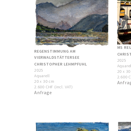
MS RE
REGENSTIMMUNG AM
CHRIS
VIERWALDSTÄTTERSEE
2025
CHRISTOPHER LEHMPFUHL
Aquarel
2025
20 x 3
Aquarell
2.600 C
20 x 30 cm
Anfra
2.600 CHF (incl. VAT)
Anfrage