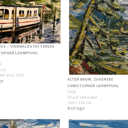
USS – VIERWALDSTÄTTERSEE
TOPHER LEHMPFUHL
l
0 cm
HF (incl. VAT)
ALTER BAUM, ZUGERSEE
ge
CHRISTOPHER LEHMPFUHL
2025
Öl auf Leinwand
140 x 120 cm
Anfrage