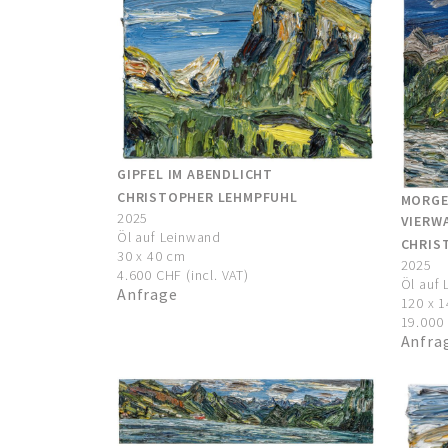
GIPFEL IM ABENDLICHT
CHRISTOPHER LEHMPFUHL
MORGE
2025
VIERW
Öl auf Leinwand
CHRIS
30 x 40 cm
2025
4.600 CHF (incl. VAT)
Öl auf
Anfrage
120 x 
19.000 
Anfra