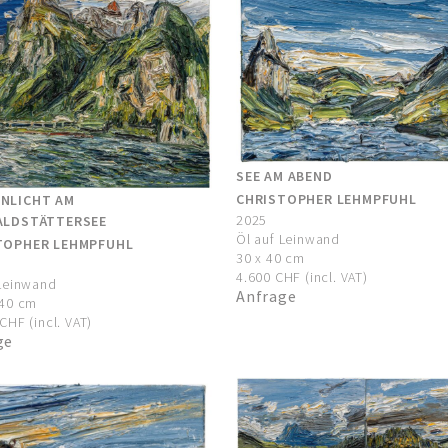
SEE AM ABEND
CHRISTOPHER LEHMPFUHL
NLICHT AM
2025
ALDSTÄTTERSEE
Öl auf Leinwand
TOPHER LEHMPFUHL
30 x 40 cm
4.600 CHF (incl. VAT)
 Leinwand
Anfrage
140 cm
CHF (incl. VAT)
ge