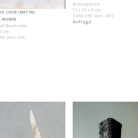
Bronzeplastik
57 x 22 x 9 cm
DE JOUR (MATIN)
3.800 CHF (incl. VAT)
L MURER
Anfrage
auf Baumwolle
90 cm
HF (incl. VAT)