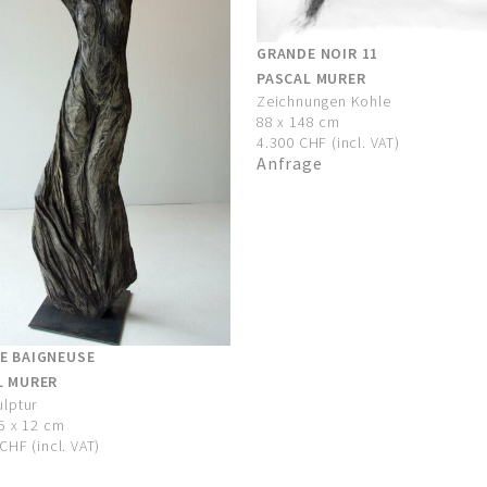
GRANDE NOIR 11
PASCAL MURER
Zeichnungen Kohle
88 x 148 cm
4.300 CHF (incl. VAT)
Anfrage
E BAIGNEUSE
L MURER
ulptur
5 x 12 cm
CHF (incl. VAT)