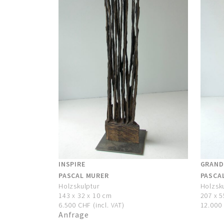
INSPIRE
GRAND
PASCAL MURER
PASCA
Holzskulptur
Holzsk
143 x 32 x 10 cm
207 x 5
6.500 CHF (incl. VAT)
12.000 
Anfrage