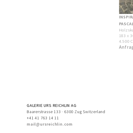
INSPIR
PASCA
Holzsk
183 x 3
4.500 C
Anfra
GALERIE URS REICHLIN AG
Baarerstrasse 133 · 6300 Zug Switzerland
+41 41 763 14 11
mail@ursreichlin.com