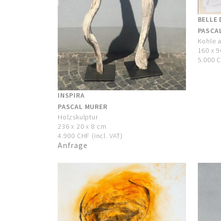
BELLE 
PASCA
Kohle 
160 x 
5.000 C
INSPIRA
PASCAL MURER
Holzskulptur
236 x 20 x 8 cm
4.900 CHF (incl. VAT)
Anfrage