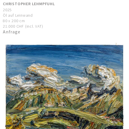
CHRISTOPHER LEHMPFUHL
2025
Öl auf Leinwand
80 x 200 cm
21.000 CHF (incl. VAT)
Anfrage