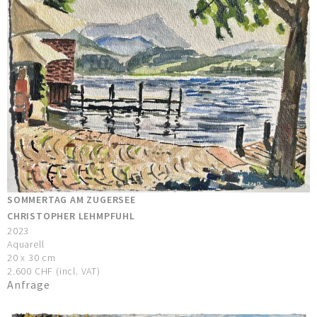
SOMMERTAG AM ZUGERSEE
CHRISTOPHER LEHMPFUHL
2023
Aquarell
20 x 30 cm
2.600 CHF (incl. VAT)
Anfrage