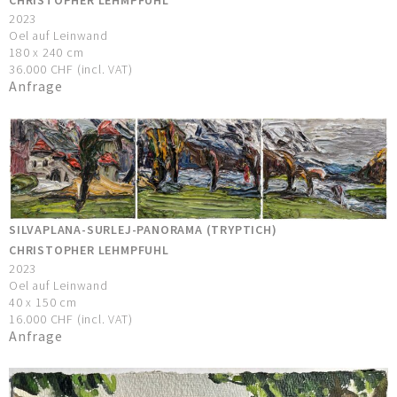
CHRISTOPHER LEHMPFUHL
2023
Oel auf Leinwand
180 x 240 cm
36.000 CHF (incl. VAT)
Anfrage
SILVAPLANA-SURLEJ-PANORAMA (TRYPTICH)
CHRISTOPHER LEHMPFUHL
2023
Oel auf Leinwand
40 x 150 cm
16.000 CHF (incl. VAT)
Anfrage