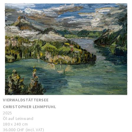
VIERWALDSTÄTTERSEE
CHRISTOPHER LEHMPFUHL
2025
Öl auf Leinwand
180 x 240 cm
36.000 CHF (incl. VAT)