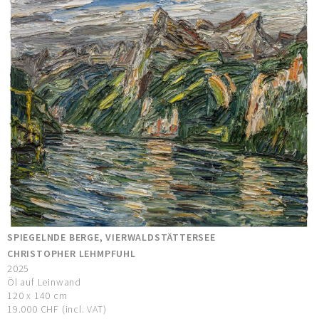
SPIEGELNDE BERGE, VIERWALDSTÄTTERSEE
CHRISTOPHER LEHMPFUHL
2025
Öl auf Leinwand
120 x 140 cm
19.000 CHF (incl. VAT)