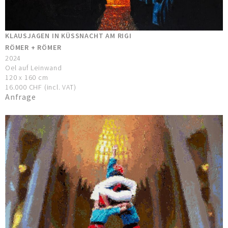
KLAUSJAGEN IN KÜSSNACHT AM RIGI
RÖMER + RÖMER
2024
Oel auf Leinwand
120 x 160 cm
16.000 CHF (incl. VAT)
Anfrage