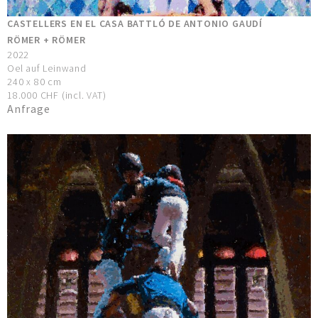
CASTELLERS EN EL CASA BATTLÓ DE ANTONIO GAUDÍ
RÖMER + RÖMER
2022
Oel auf Leinwand
240 x 80 cm
18.000 CHF (incl. VAT)
Anfrage