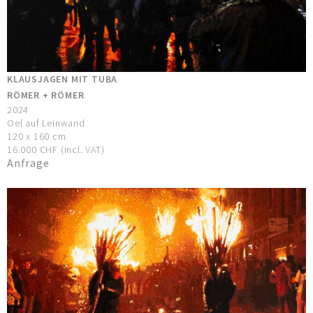
KLAUSJAGEN MIT TUBA
RÖMER + RÖMER
2024
Oel auf Leinwand
120 x 160 cm
16.000 CHF (incl. VAT)
Anfrage