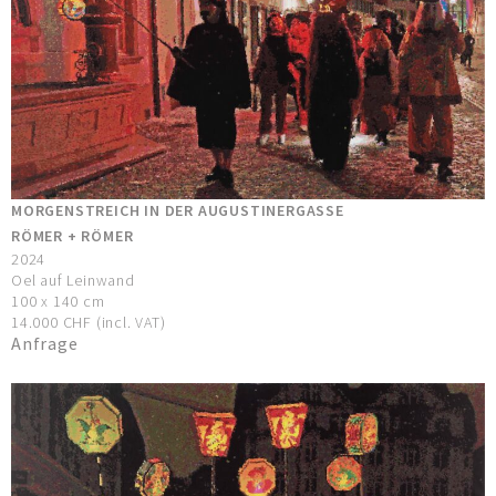
MORGENSTREICH IN DER AUGUSTINERGASSE
RÖMER + RÖMER
2024
Oel auf Leinwand
100 x 140 cm
14.000 CHF (incl. VAT)
Anfrage