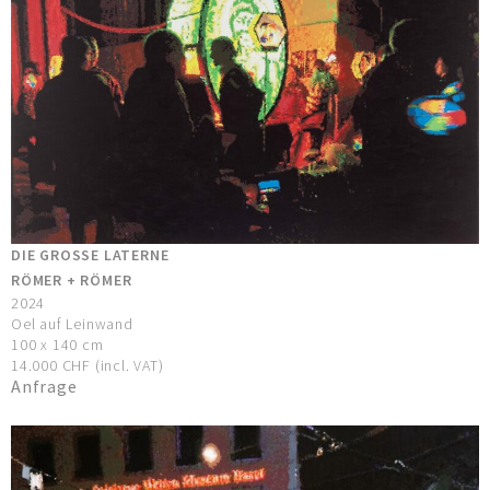
DIE GROSSE LATERNE
RÖMER + RÖMER
2024
Oel auf Leinwand
100 x 140 cm
14.000 CHF (incl. VAT)
Anfrage