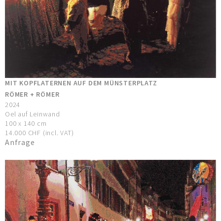
MIT KOPFLATERNEN AUF DEM MÜNSTERPLATZ
RÖMER + RÖMER
2024
Oel auf Leinwand
100 x 140 cm
14.000 CHF (incl. VAT)
Anfrage