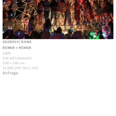
GEODESIC DOME
RÖMER + RÖMER
2020
Oel auf Leinwand
100 x 160 cm
15.000 CHF (incl. VAT)
Anfrage