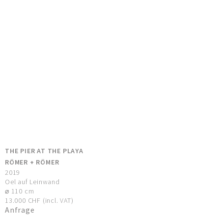
THE PIER AT THE PLAYA
RÖMER + RÖMER
2019
Oel auf Leinwand
⌀ 110 cm
13.000 CHF (incl. VAT)
Anfrage