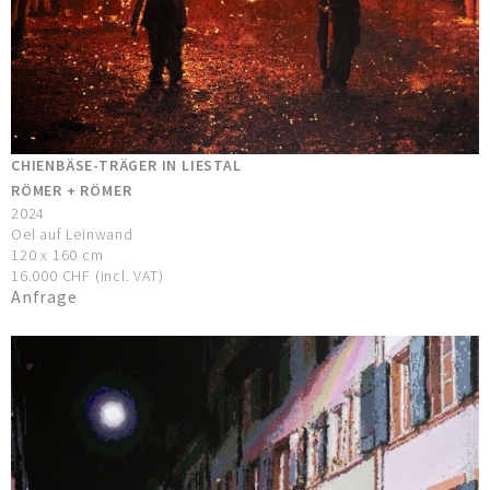
CHIENBÄSE-TRÄGER IN LIESTAL
RÖMER + RÖMER
2024
Oel auf Leinwand
120 x 160 cm
16.000 CHF (incl. VAT)
Anfrage