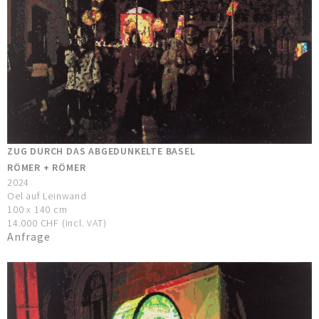
ZUG DURCH DAS ABGEDUNKELTE BASEL
RÖMER + RÖMER
2024
Oel auf Leinwand
100 x 140 cm
14.000 CHF (incl. VAT)
Anfrage