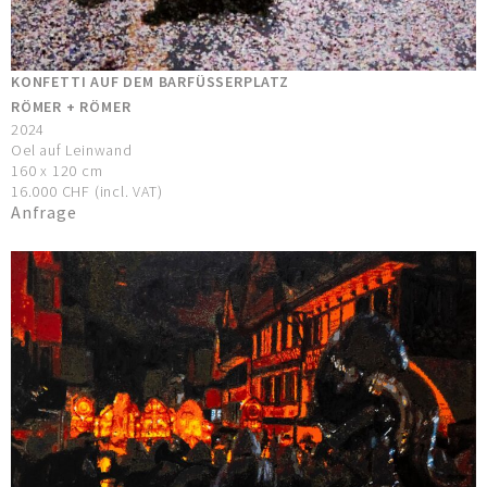
KONFETTI AUF DEM BARFÜSSERPLATZ
RÖMER + RÖMER
2024
Oel auf Leinwand
160 x 120 cm
16.000 CHF (incl. VAT)
Anfrage