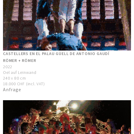
CASTELLERS EN EL PALAU GÜELL DE ANTONIO GAUDÍ
RÖMER + RÖMER
2022
Oel auf Leinwand
240 x 80 cm
18.000 CHF (incl. VAT)
Anfrage