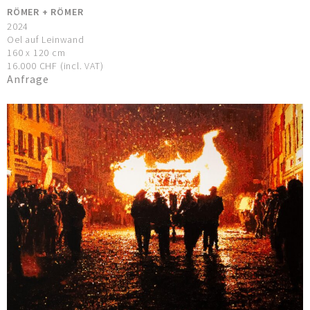
RÖMER + RÖMER
2024
Oel auf Leinwand
160 x 120 cm
16.000 CHF (incl. VAT)
Anfrage