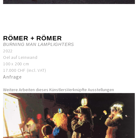
RÖMER + RÖMER
BURNING MAN LAMPLIGHTERS
2022
Oel auf Leinwand
100 x 200 cm
17.000 CHF (incl. VAT)
Anfrage
Weitere Arbeiten dieses Künstlers
Verknüpfte Ausstellungen