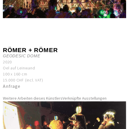
RÖMER + RÖMER
GEODESIC DOME
2020
Oel auf Leinwand
100 x 160 cm
15.000 CHF (incl. VAT)
Anfrage
Weitere Arbeiten dieses Künstlers
Verknüpfte Ausstellungen