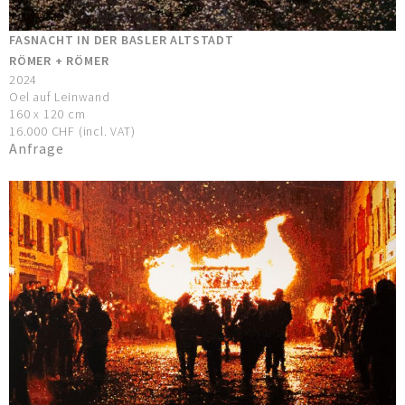
FASNACHT IN DER BASLER ALTSTADT
RÖMER + RÖMER
2024
Oel auf Leinwand
160 x 120 cm
16.000 CHF (incl. VAT)
Anfrage