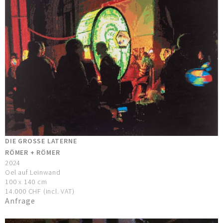
DIE GROSSE LATERNE
RÖMER + RÖMER
2024
Oel auf Leinwand
100 x 140 cm
14.000 CHF (incl. VAT)
Anfrage