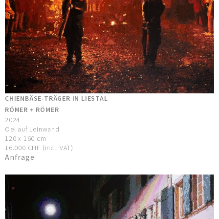
CHIENBÄSE-TRÄGER IN LIESTAL
RÖMER + RÖMER
2024
Oel auf Leinwand
120 x 160 cm
16.000 CHF (incl. VAT)
Anfrage