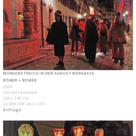
MORGENSTREICH IN DER AUGUSTINERGASSE
RÖMER + RÖMER
2024
Oel auf Leinwand
100 x 140 cm
14.000 CHF (incl. VAT)
Anfrage