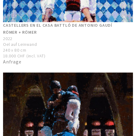
CASTELLERS EN EL CASA BATTLÓ DE ANTONIO GAUDÍ
RÖMER + RÖMER
2022
Oel auf Leinwand
240 x 80 cm
18.000 CHF (incl. VAT)
Anfrage