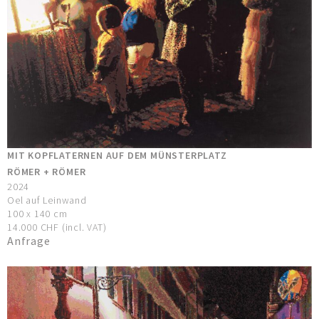
MIT KOPFLATERNEN AUF DEM MÜNSTERPLATZ
RÖMER + RÖMER
2024
Oel auf Leinwand
100 x 140 cm
14.000 CHF (incl. VAT)
Anfrage