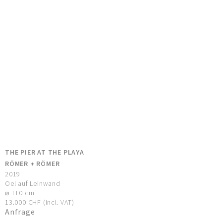
THE PIER AT THE PLAYA
RÖMER + RÖMER
2019
Oel auf Leinwand
⌀ 110 cm
13.000 CHF (incl. VAT)
Anfrage