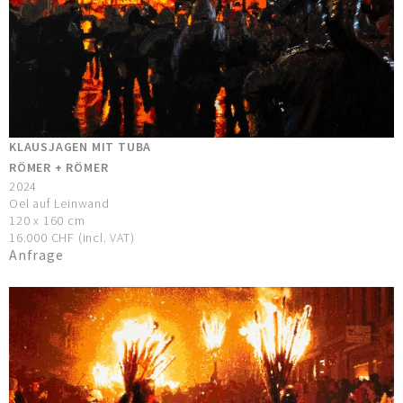
KLAUSJAGEN MIT TUBA
RÖMER + RÖMER
2024
Oel auf Leinwand
120 x 160 cm
16.000 CHF (incl. VAT)
Anfrage