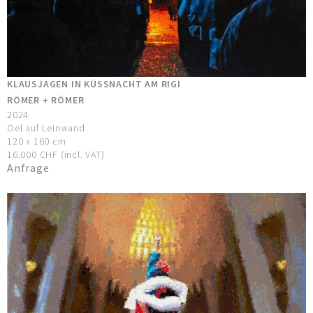
KLAUSJAGEN IN KÜSSNACHT AM RIGI
RÖMER + RÖMER
2024
Oel auf Leinwand
120 x 160 cm
16.000 CHF (incl. VAT)
Anfrage