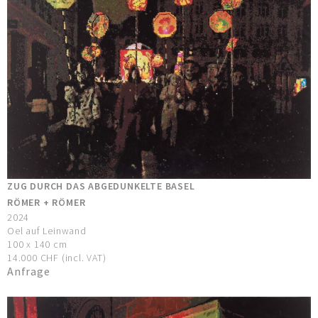
ZUG DURCH DAS ABGEDUNKELTE BASEL
RÖMER + RÖMER
2024
Oel auf Leinwand
100 x 140 cm
14.000 CHF (incl. VAT)
Anfrage