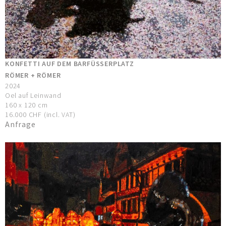
KONFETTI AUF DEM BARFÜSSERPLATZ
RÖMER + RÖMER
2024
Oel auf Leinwand
160 x 120 cm
16.000 CHF (incl. VAT)
Anfrage