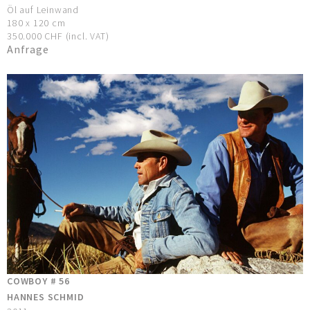
Öl auf Leinwand
180 x 120 cm
350.000 CHF (incl. VAT)
Anfrage
COWBOY # 56
HANNES SCHMID