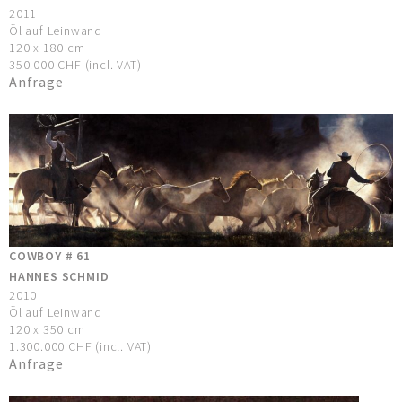
2011
Öl auf Leinwand
120 x 180 cm
350.000 CHF (incl. VAT)
Anfrage
COWBOY # 61
HANNES SCHMID
2010
Öl auf Leinwand
120 x 350 cm
1.300.000 CHF (incl. VAT)
Anfrage