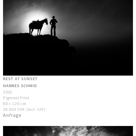
REST AT SUNSET
HANNES SCHMID
2001
Pigment Print
80 x 120 cm
28.000 CHF (incl. VAT)
Anfrage