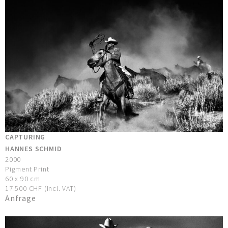
CAPTURING
HANNES SCHMID
2000
Pigment Print
60 x 90 cm
17.500 CHF (incl. VAT)
Anfrage