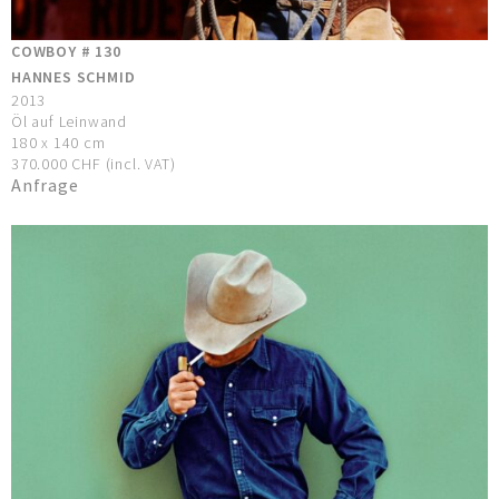
COWBOY # 130
HANNES SCHMID
2013
Öl auf Leinwand
180 x 140 cm
370.000 CHF (incl. VAT)
Anfrage