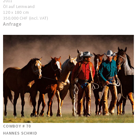
2011
Öl auf Leinwand
120 x 180 cm
350.000 CHF (incl. VAT)
Anfrage
COWBOY # 70
HANNES SCHMID