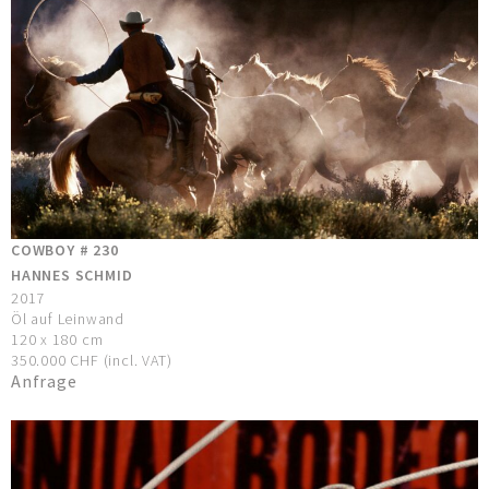
COWBOY # 230
HANNES SCHMID
2017
Öl auf Leinwand
120 x 180 cm
350.000 CHF (incl. VAT)
Anfrage