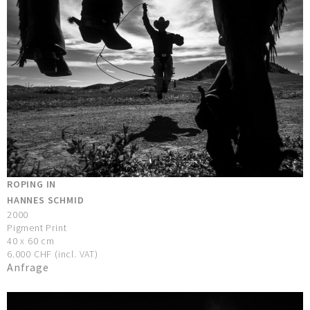
ROPING IN
HANNES SCHMID
2000
Pigment Print
40 x 60 cm
6.000 CHF (incl. VAT)
Anfrage