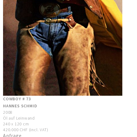
COWBOY # 73
HANNES SCHMID
2008
Öl auf Leinwand
240 x 120 cm
420.000 CHF (incl. VAT)
Anfrage