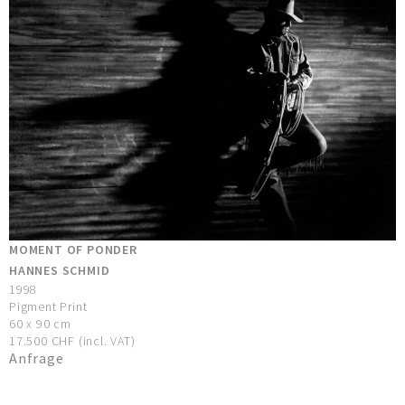
MOMENT OF PONDER
HANNES SCHMID
1998
Pigment Print
60 x 90 cm
17.500 CHF (incl. VAT)
Anfrage