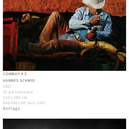
COWBOY # 5
HANNES SCHMID
2007
Öl auf Leinwand
120 x 180 cm
490.000 CHF (incl. VAT)
Anfrage