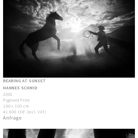
REARING AT SUNSET
HANNES SCHMID
2001
Pigment Print
100 x 150 cm
41.600 CHF (incl. VAT)
Anfrage