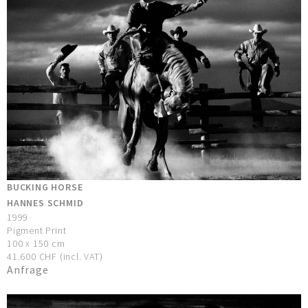
BUCKING HORSE
HANNES SCHMID
1999
Pigment Print
100 x 150 cm
41.600 CHF (incl. VAT)
Anfrage