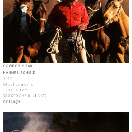
COWBOY # 240
HANNES SCHMID
2017
Öl auf Leinwand
120 x 180 cm
350.000 CHF (incl. VAT)
Anfrage