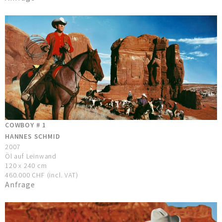
COWBOY # 1
HANNES SCHMID
2007
Öl auf Leinwand
120 x 240 cm
460.000 CHF (incl. VAT)
Anfrage