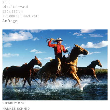
2011
Öl auf Leinwand
120 x 180 cm
350.000 CHF (incl. VAT)
Anfrage
COWBOY # 51
HANNES SCHMID