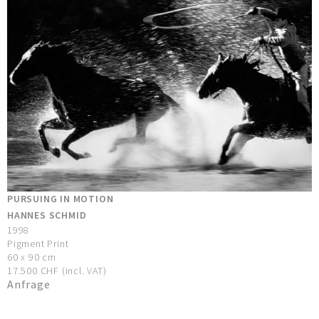
PURSUING IN MOTION
HANNES SCHMID
1998
Pigment Print
60 x 90 cm
17.500 CHF (incl. VAT)
Anfrage