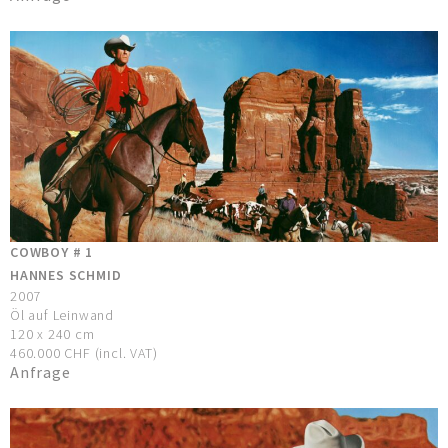
COWBOY # 1
HANNES SCHMID
2007
Öl auf Leinwand
120 x 240 cm
460.000 CHF (incl. VAT)
Anfrage