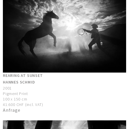
REARING AT SUNSET
HANNES SCHMID
2001
Pigment Print
100 x 150 cm
41.600 CHF (incl. VAT)
Anfrage