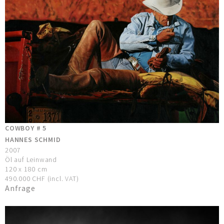
COWBOY # 5
HANNES SCHMID
2007
Öl auf Leinwand
120 x 180 cm
490.000 CHF (incl. VAT)
Anfrage