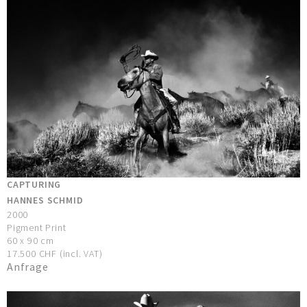
CAPTURING
HANNES SCHMID
2000
Pigment Print
60 x 90 cm
17.500 CHF (incl. VAT)
Anfrage