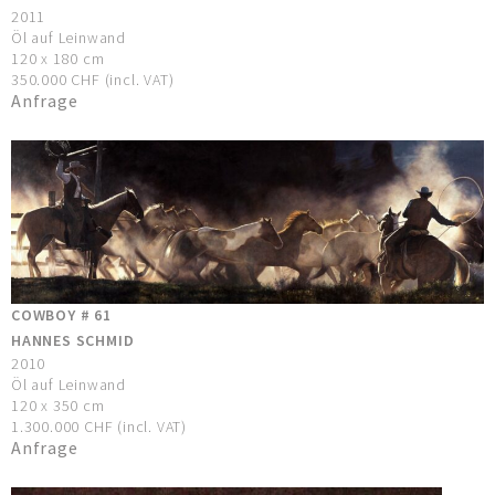
2011
Öl auf Leinwand
120 x 180 cm
350.000 CHF (incl. VAT)
Anfrage
COWBOY # 61
HANNES SCHMID
2010
Öl auf Leinwand
120 x 350 cm
1.300.000 CHF (incl. VAT)
Anfrage