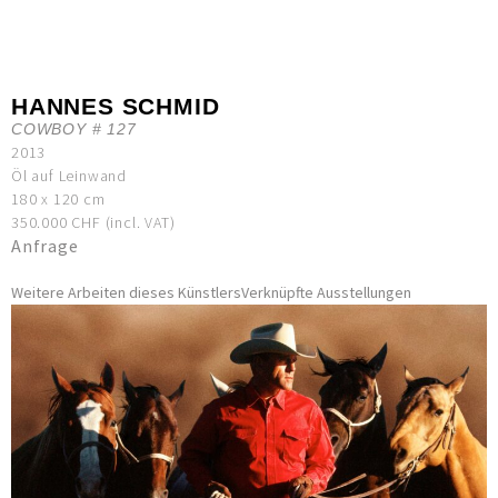
HANNES SCHMID
COWBOY # 127
2013
Öl auf Leinwand
180 x 120 cm
350.000 CHF (incl. VAT)
Anfrage
Weitere Arbeiten dieses Künstlers
Verknüpfte Ausstellungen