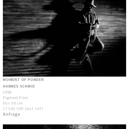
MOMENT OF PONDER
HANNES SCHMID
1998
Pigment Print
60 x 90 cm
17.500 CHF (incl. VAT)
Anfrage