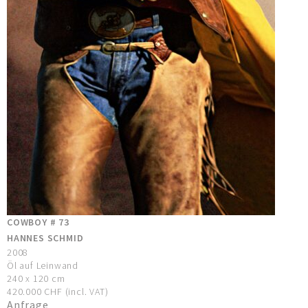
COWBOY # 73
HANNES SCHMID
2008
Öl auf Leinwand
240 x 120 cm
420.000 CHF (incl. VAT)
Anfrage