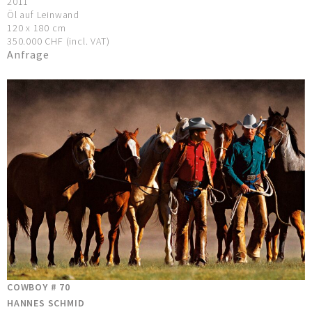
2011
Öl auf Leinwand
120 x 180 cm
350.000 CHF (incl. VAT)
Anfrage
COWBOY # 70
HANNES SCHMID