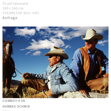
Öl auf Leinwand
180 x 140 cm
370.000 CHF (incl. VAT)
Anfrage
COWBOY # 56
HANNES SCHMID