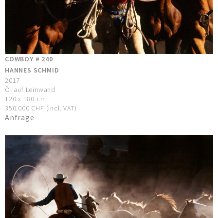
COWBOY # 240
HANNES SCHMID
2017
Öl auf Leinwand
120 x 180 cm
350.000 CHF (incl. VAT)
Anfrage