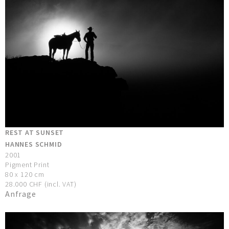
REST AT SUNSET
HANNES SCHMID
2001
Pigment Print
80 x 120 cm
28.000 CHF (incl. VAT)
Anfrage