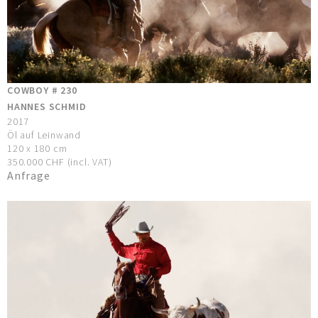
COWBOY # 230
HANNES SCHMID
2017
Öl auf Leinwand
120 x 180 cm
350.000 CHF (incl. VAT)
Anfrage