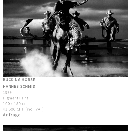
BUCKING HORSE
HANNES SCHMID
1999
Pigment Print
100 x 150 cm
41.600 CHF (incl. VAT)
Anfrage