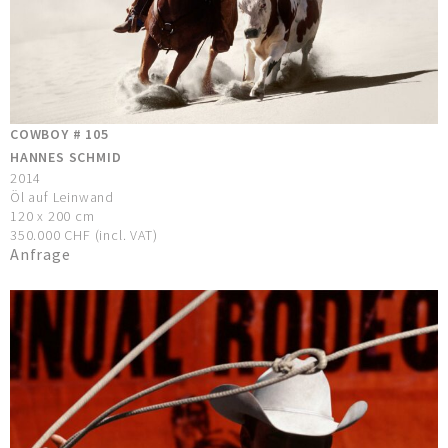
COWBOY # 105
HANNES SCHMID
2014
Öl auf Leinwand
120 x 200 cm
350.000 CHF (incl. VAT)
Anfrage