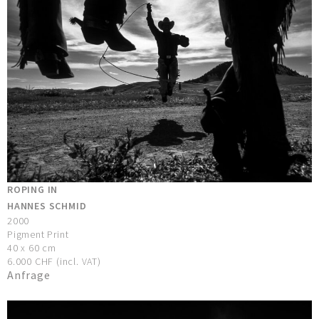
ROPING IN
HANNES SCHMID
2000
Pigment Print
40 x 60 cm
6.000 CHF (incl. VAT)
Anfrage