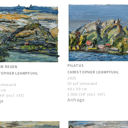
PILATUS
EM REGEN
CHRISTOPHER LEHMPFUHL
TOPHER LEHMPFUHL
2025
Öl auf Leinwand
 Leinwand
40 x 50 cm
0 cm
5.900 CHF (incl. VAT)
HF (incl. VAT)
Anfrage
ge