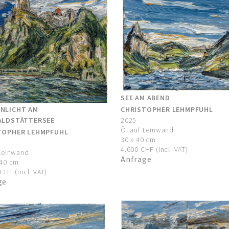
SEE AM ABEND
CHRISTOPHER LEHMPFUHL
NLICHT AM
2025
ALDSTÄTTERSEE
Öl auf Leinwand
TOPHER LEHMPFUHL
30 x 40 cm
4.600 CHF (incl. VAT)
 Leinwand
Anfrage
140 cm
CHF (incl. VAT)
ge