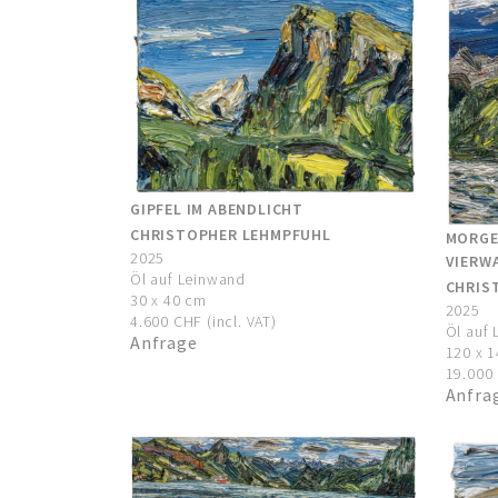
GIPFEL IM ABENDLICHT
CHRISTOPHER LEHMPFUHL
MORGE
2025
VIERW
Öl auf Leinwand
CHRIS
30 x 40 cm
2025
4.600 CHF (incl. VAT)
Öl auf
Anfrage
120 x 
19.000 
Anfra