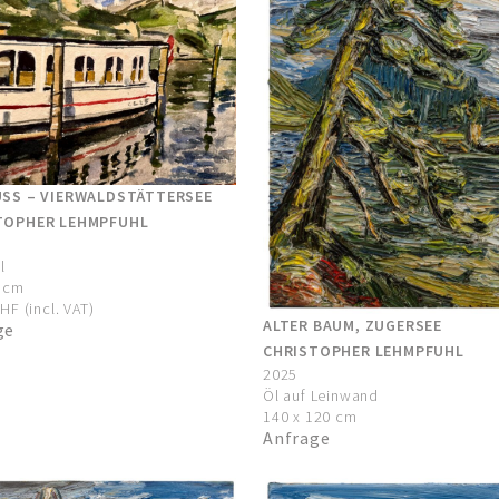
USS – VIERWALDSTÄTTERSEE
TOPHER LEHMPFUHL
l
0 cm
HF (incl. VAT)
ALTER BAUM, ZUGERSEE
ge
CHRISTOPHER LEHMPFUHL
2025
Öl auf Leinwand
140 x 120 cm
Anfrage