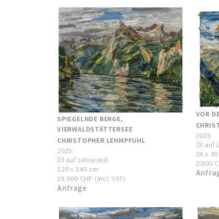
VOR D
SPIEGELNDE BERGE,
CHRIS
VIERWALDSTÄTTERSEE
2025
CHRISTOPHER LEHMPFUHL
Öl auf
2025
24 x 3
Öl auf Leinwand
2.800 C
120 x 140 cm
Anfra
19.000 CHF (incl. VAT)
Anfrage