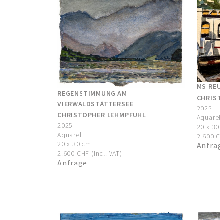
MS RE
REGENSTIMMUNG AM
CHRIS
VIERWALDSTÄTTERSEE
2025
CHRISTOPHER LEHMPFUHL
Aquarel
2025
20 x 3
Aquarell
2.600 C
20 x 30 cm
Anfra
2.600 CHF (incl. VAT)
Anfrage