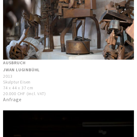
AUSBRUCH
JWAN LUGINBÜHL
2013
Skulptur Eisen
74 x 44 x 37 cm
20.000 CHF (incl. VAT)
Anfrage