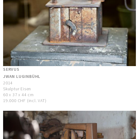
SERVUS
JWAN LUGINBÜHL
2014
Skulptur Eisen
60 x 37 x 44 cm
19.000 CHF (incl. VAT)