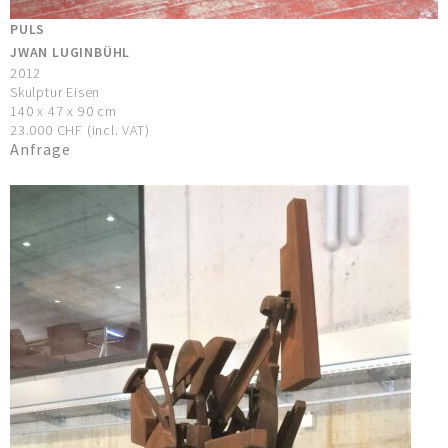
PULS
JWAN LUGINBÜHL
2012
Skulptur Eisen
140 x 47 x 90 cm
23.000 CHF (incl. VAT)
Anfrage