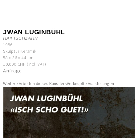
JWAN LUGINBÜHL
HAIFISCHZAHN
1986
Skulptur Keramik
58 x 36 x 44 cm
10.000 CHF (incl. VAT)
Anfrage
Weitere Arbeiten dieses Künstlers
Verknüpfte Ausstellungen