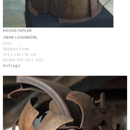
HOCHSTAPLER
JWAN LUGINBÜHL
2012
Skulptur Eisen
251 x 110 x 91 cm
60.000 CHF (incl. VAT)
Anfrage