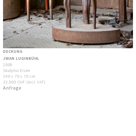
DECKUNG
JWAN LUGINBÜHL
2009
Skulptur Eisen
190 x 70 x 70 cm
32.000 CHF (incl. VAT)
Anfrage