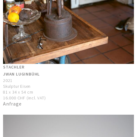
STACHLER
JWAN LUGINBÜHL
2021
Skulptur Eisen
81 x 34 x 54 cm
16.000 CHF (incl. VAT)
Anfrage