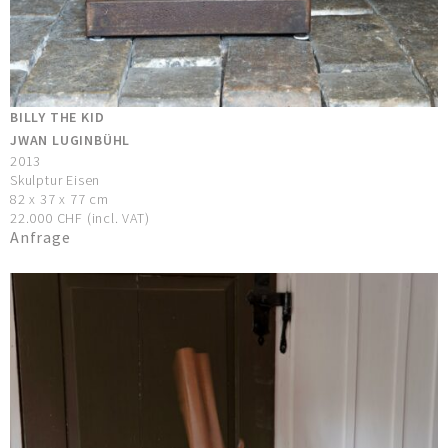
BILLY THE KID
JWAN LUGINBÜHL
2013
Skulptur Eisen
82 x 37 x 77 cm
22.000 CHF (incl. VAT)
Anfrage