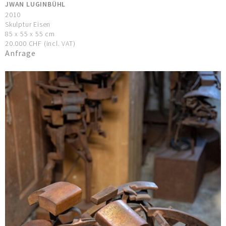
JWAN LUGINBÜHL
2010
Skulptur Eisen
85 x 55 x 55 cm
20.000 CHF (incl. VAT)
Anfrage