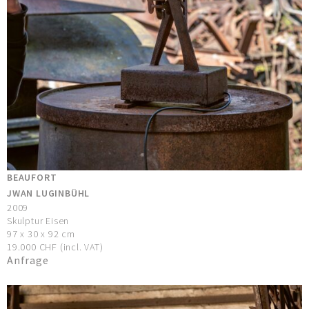
BEAUFORT
JWAN LUGINBÜHL
2009
Skulptur Eisen
97 x 30 x 92 cm
19.000 CHF (incl. VAT)
Anfrage