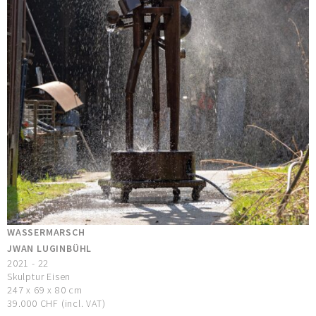
WASSERMARSCH
JWAN LUGINBÜHL
2021 - 22
Skulptur Eisen
247 x 69 x 80 cm
39.000 CHF (incl. VAT)