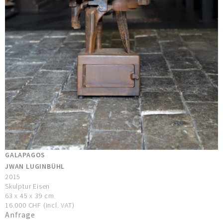
GALAPAGOS
JWAN LUGINBÜHL
2015
Skulptur Eisen
63 x 45 x 39 cm
16.000 CHF (incl. VAT)
Anfrage