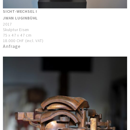
SICHT-WECHSEL I
JWAN LUGINBÜHL
2017
Skulptur Eisen
75 x 47 x 47 cm
18.000 CHF (incl. VAT)
Anfrage