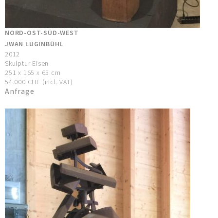
NORD-OST-SÜD-WEST
JWAN LUGINBÜHL
2012
Skulptur Eisen
251 x 165 x 65 cm
54.000 CHF (incl. VAT)
Anfrage