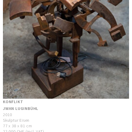
KONFLIKT
JWAN LUGINBÜHL
2010
Skulptur Eisen
77 x 38 x 81 cm
22.000 CHF (incl. VAT)