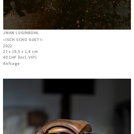
JWAN LUGINBÜHL
«ISCH SCHO GUET!»
2022
27 x 19,5 x 1,4 cm
40 CHF (incl. VAT)
Anfrage