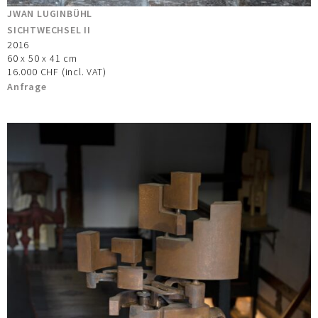
JWAN LUGINBÜHL
SICHTWECHSEL II
2016
60 x 50 x 41 cm
16.000 CHF (incl. VAT)
Anfrage