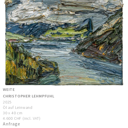
WEITE
CHRISTOPHER LEHMPFUHL
2025
Öl auf Leinwand
30 x 40 cm
4.600 CHF (incl. VAT)
Anfrage