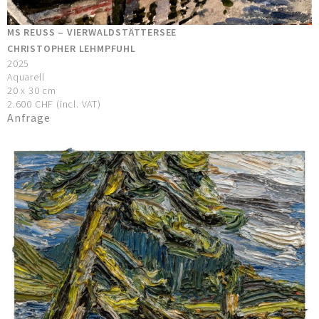
MS REUSS – VIERWALDSTÄTTERSEE
CHRISTOPHER LEHMPFUHL
2025
Aquarell
20 x 30 cm
2.600 CHF (incl. VAT)
Anfrage