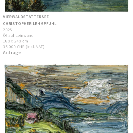
VIERWALDSTÄTTERSEE
CHRISTOPHER LEHMPFUHL
2025
Öl auf Leinwand
180 x 240 cm
36.000 CHF (incl. VAT)
Anfrage