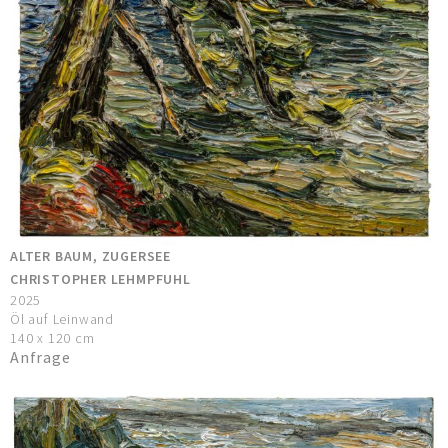
ALTER BAUM, ZUGERSEE
CHRISTOPHER LEHMPFUHL
2025
Öl auf Leinwand
140 x 120 cm
Anfrage