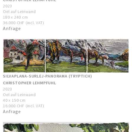
2023
Oel auf Leinwand
180 x 240 cm
36.000 CHF (incl. VAT)
Anfrage
SILVAPLANA-SURLEJ-PANORAMA (TRYPTICH)
CHRISTOPHER LEHMPFUHL
2023
Oel auf Leinwand
40 x 150 cm
16.000 CHF (incl. VAT)
Anfrage