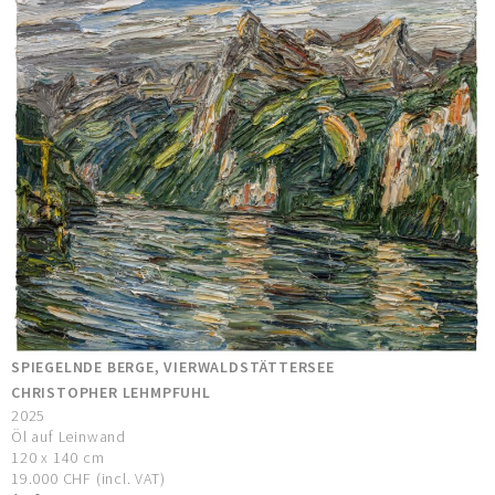
SPIEGELNDE BERGE, VIERWALDSTÄTTERSEE
CHRISTOPHER LEHMPFUHL
2025
Öl auf Leinwand
120 x 140 cm
19.000 CHF (incl. VAT)