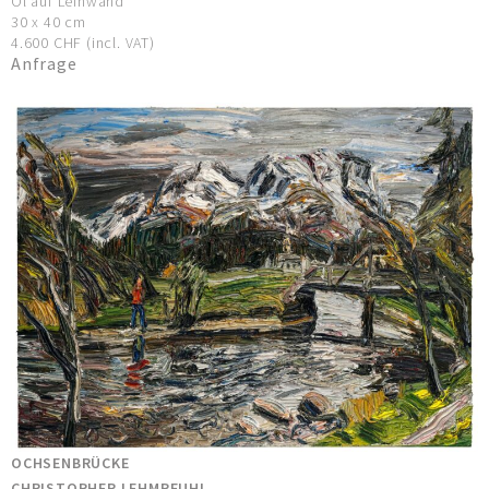
Öl auf Leinwand
30 x 40 cm
4.600 CHF (incl. VAT)
Anfrage
OCHSENBRÜCKE
CHRISTOPHER LEHMPFUHL