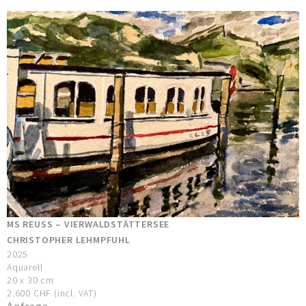
MS REUSS – VIERWALDSTÄTTERSEE
CHRISTOPHER LEHMPFUHL
2025
Aquarell
20 x 30 cm
2.600 CHF (incl. VAT)
Anfrage