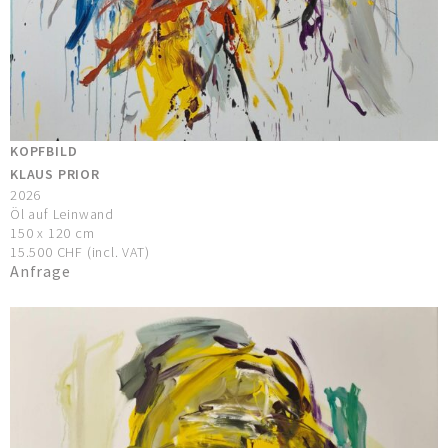
KOPFBILD
KLAUS PRIOR
2026
Öl auf Leinwand
150 x 120 cm
15.500 CHF (incl. VAT)
Anfrage