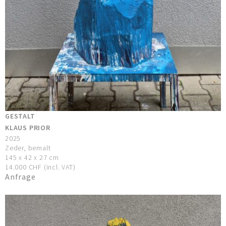
GESTALT
KLAUS PRIOR
2025
Zeder, bemalt
145 x 42 x 27 cm
14.000 CHF (incl. VAT)
Anfrage