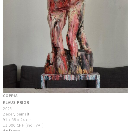
COPPIA
KLAUS PRIOR
2025
Zeder, bemalt
91 x 38 x 24 cm
11.000 CHF (incl. VAT)
Anfrage