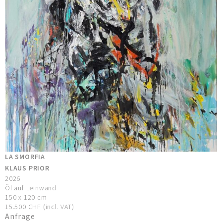
LA SMORFIA
KLAUS PRIOR
2026
Öl auf Leinwand
150 x 120 cm
15.500 CHF (incl. VAT)
Anfrage