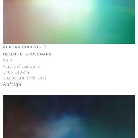
AURORA XXVII-VII-13
HELENE B. GROSSMANN
2013
Acryl auf Leinwand
140 x 140 cm
30.000 CHF (incl. VAT)
Anfrage