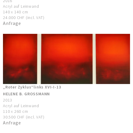
2016
Acryl auf Leinwand
140 x 140 cm
24.000 CHF (incl. VAT)
Anfrage
„Roter Zyklus“links XVI-I-13
HELENE B. GROSSMANN
2013
Acryl auf Leinwand
110 x 260 cm
30.500 CHF (incl. VAT)
Anfrage