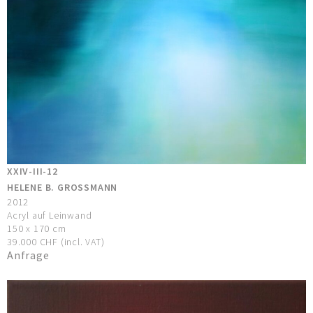
XXIV-III-12
HELENE B. GROSSMANN
2012
Acryl auf Leinwand
150 x 170 cm
39.000 CHF (incl. VAT)
Anfrage