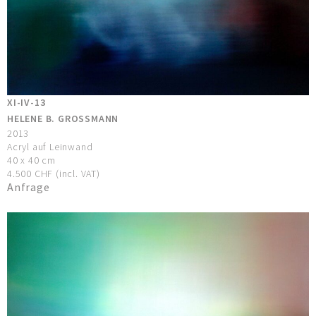
XI-IV-13
HELENE B. GROSSMANN
2013
Acryl auf Leinwand
40 x 40 cm
4.500 CHF (incl. VAT)
Anfrage