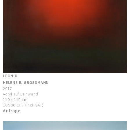
LEONID
HELENE B. GROSSMANN
2017
Acryl auf Leinwand
110 x 110 cm
10.900 CHF (incl. VAT)
Anfrage