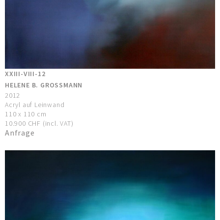
XXIII-VIII-12
HELENE B. GROSSMANN
2012
Acryl auf Leinwand
110 x 110 cm
10.900 CHF (incl. VAT)
Anfrage