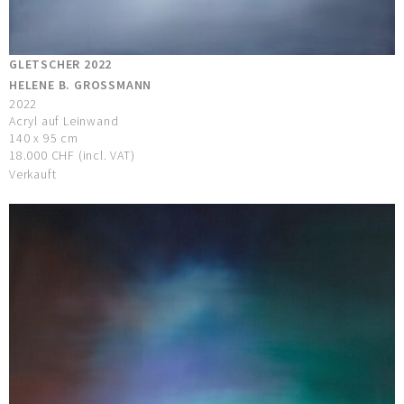
GLETSCHER 2022
HELENE B. GROSSMANN
2022
Acryl auf Leinwand
140 x 95 cm
18.000 CHF (incl. VAT)
Verkauft