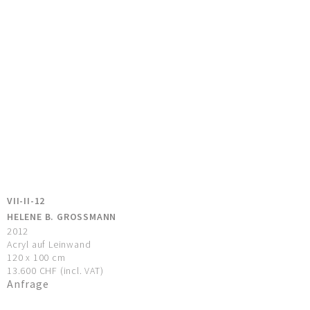
VII-II-12
HELENE B. GROSSMANN
2012
Acryl auf Leinwand
120 x 100 cm
13.600 CHF (incl. VAT)
Anfrage