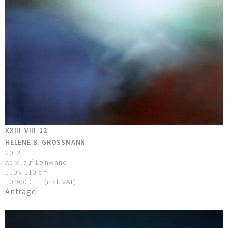
XXIII-VIII-12
HELENE B. GROSSMANN
2012
Acryl auf Leinwand
110 x 110 cm
10.900 CHF (incl. VAT)
Anfrage