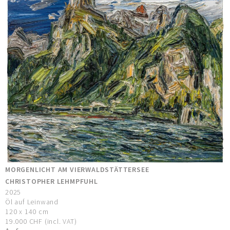
MORGENLICHT AM VIERWALDSTÄTTERSEE
CHRISTOPHER LEHMPFUHL
2025
Öl auf Leinwand
120 x 140 cm
19.000 CHF (incl. VAT)