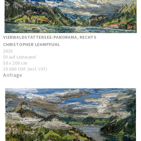
VIERWALDSTÄTTERSEE-PANORAMA, RECHTS
CHRISTOPHER LEHMPFUHL
2025
Öl auf Leinwand
50 x 200 cm
19.000 CHF (incl. VAT)
Anfrage