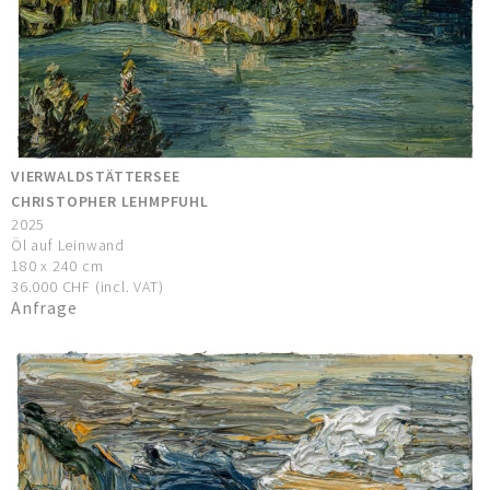
VIERWALDSTÄTTERSEE
CHRISTOPHER LEHMPFUHL
2025
Öl auf Leinwand
180 x 240 cm
36.000 CHF (incl. VAT)
Anfrage