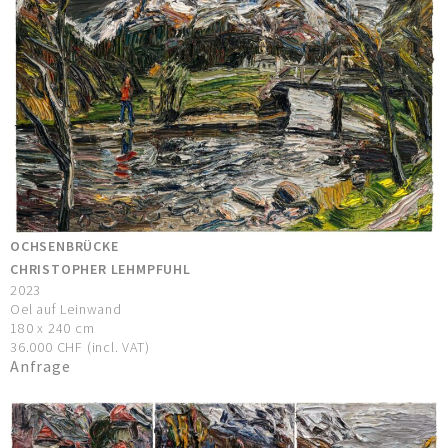
OCHSENBRÜCKE
CHRISTOPHER LEHMPFUHL
2023
Oel auf Leinwand
180 x 240 cm
36.000 CHF (incl. VAT)
Anfrage