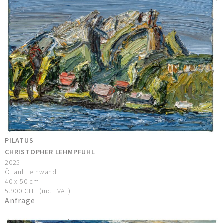
PILATUS
CHRISTOPHER LEHMPFUHL
2025
Öl auf Leinwand
40 x 50 cm
5.900 CHF (incl. VAT)
Anfrage