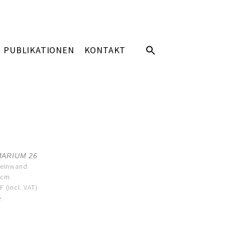
PUBLIKATIONEN
KONTAKT
ARIUM 26
Leinwand
 cm
 (incl. VAT)
e