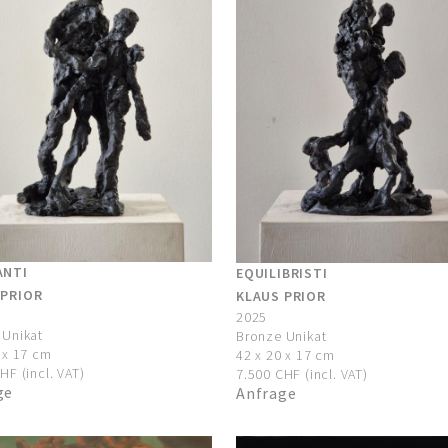
ANTI
EQUILIBRISTI
 PRIOR
KLAUS PRIOR
2025
 Unikat
Bronze Unikat
 x 17 cm
42 x 20 x 17 cm
HF (incl. VAT)
7.500 CHF (incl. VAT)
ge
Anfrage