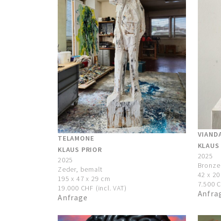
VIAND
TELAMONE
KLAUS
KLAUS PRIOR
2025
2025
Bronze
Zeder, bemalt
42 x 20
195 x 47 x 29 cm
7.500 C
19.000 CHF (incl. VAT)
Anfra
Anfrage