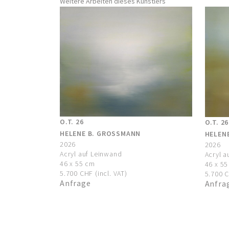
Weitere Arbeiten dieses Künstlers
O.T. 26
O.T. 26
HELENE B. GROSSMANN
HELEN
2026
2026
Acryl auf Leinwand
Acryl a
46 x 55 cm
46 x 5
5.700 CHF (incl. VAT)
5.700 C
Anfrage
Anfra