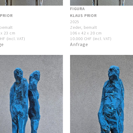
O
FIGURA
 PRIOR
KLAUS PRIOR
2025
 bemalt
Zeder, bemalt
 x 23 cm
106 x 42 x 20 cm
HF (incl. VAT)
10.000 CHF (incl. VAT)
ge
Anfrage