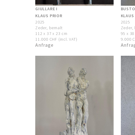
GIULLARE I
BUST
KLAUS PRIOR
KLAUS
2025
2025
Zeder, bemalt
Zeder,
112 x 37 x 23 cm
95 x 38
11.000 CHF (incl. VAT)
9.000 C
Anfrage
Anfra