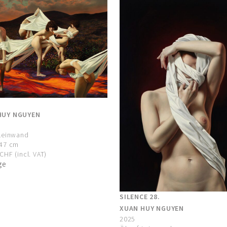
HUY NGUYEN
 Leinwand
247 cm
CHF (incl. VAT)
ge
SILENCE 28.
XUAN HUY NGUYEN
2025