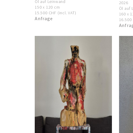
Öl auf Leinwand
2026
150 x 120 cm
Öl auf
15.500 CHF (incl. VAT)
160 x 
Anfrage
16.500 
Anfra