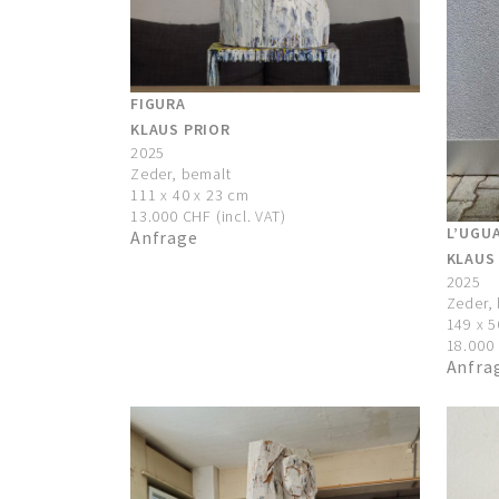
FIGURA
KLAUS PRIOR
2025
Zeder, bemalt
111 x 40 x 23 cm
13.000 CHF (incl. VAT)
L’UGU
Anfrage
KLAUS
2025
Zeder,
149 x 5
18.000 
Anfra