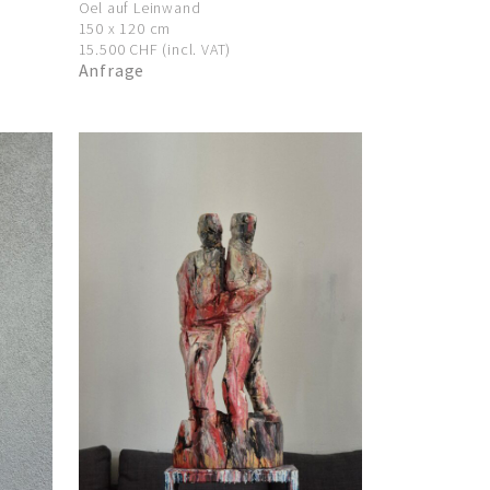
Oel auf Leinwand
150 x 120 cm
15.500 CHF (incl. VAT)
Anfrage