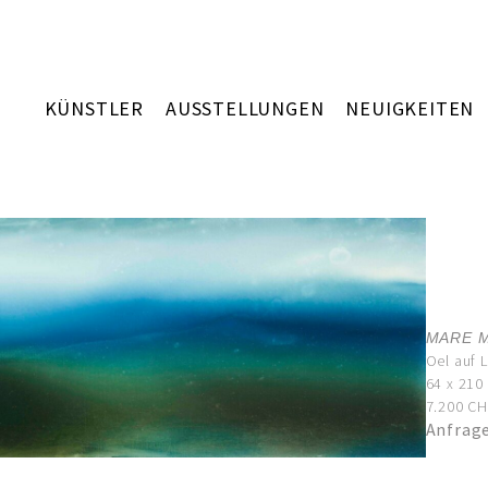
KÜNSTLER
AUSSTELLUNGEN
NEUIGKEITEN
MARE M
Oel auf 
64 x 210
7.200 CHF
Anfrag