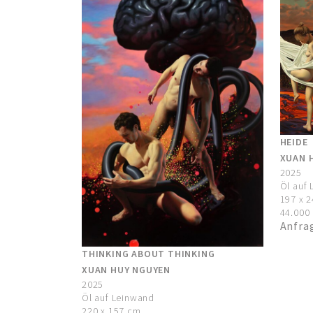
HEIDE
XUAN 
2025
Öl auf
197 x 
44.000 
Anfra
THINKING ABOUT THINKING
XUAN HUY NGUYEN
2025
Öl auf Leinwand
220 x 157 cm