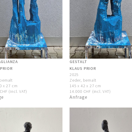
AGLIANZA
GESTALT
 PRIOR
KLAUS PRIOR
2025
 bemalt
Zeder, bemalt
0 x 27 cm
145 x 42 x 27 cm
CHF (incl. VAT)
14.000 CHF (incl. VAT)
ge
Anfrage