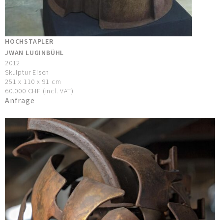
HOCHSTAPLER
JWAN LUGINBÜHL
2012
Skulptur Eisen
251 x 110 x 91 cm
60.000 CHF (incl. VAT)
Anfrage