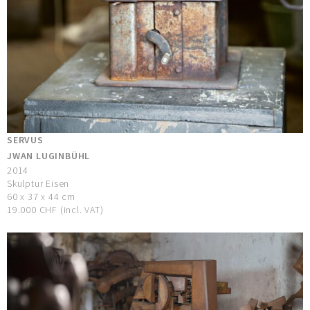
SERVUS
JWAN LUGINBÜHL
2014
Skulptur Eisen
60 x 37 x 44 cm
19.000 CHF (incl. VAT)