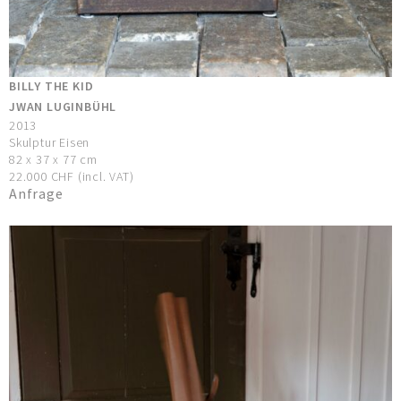
BILLY THE KID
JWAN LUGINBÜHL
2013
Skulptur Eisen
82 x 37 x 77 cm
22.000 CHF (incl. VAT)
Anfrage