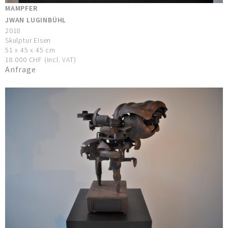
MAMPFER
JWAN LUGINBÜHL
2018
Skulptur Eisen
51 x 45 x 45 cm
18.000 CHF (incl. VAT)
Anfrage