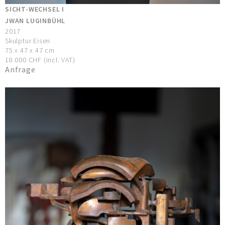
SICHT-WECHSEL I
JWAN LUGINBÜHL
2017
Skulptur Eisen
75 x 47 x 47 cm
18.000 CHF (incl. VAT)
Anfrage