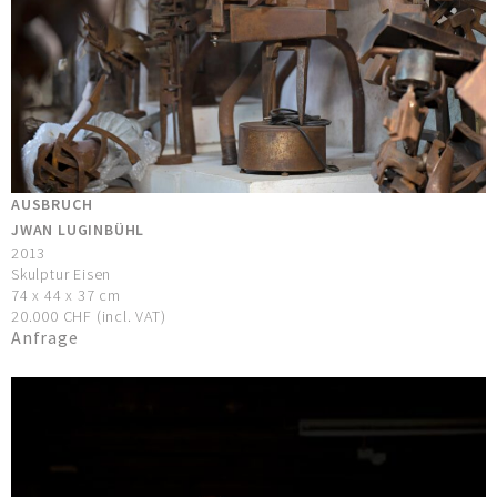
AUSBRUCH
JWAN LUGINBÜHL
2013
Skulptur Eisen
74 x 44 x 37 cm
20.000 CHF (incl. VAT)
Anfrage