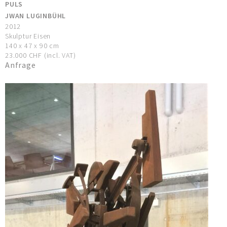
PULS
JWAN LUGINBÜHL
2012
Skulptur Eisen
140 x 47 x 90 cm
23.000 CHF (incl. VAT)
Anfrage