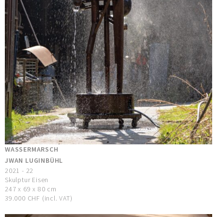
WASSERMARSCH
JWAN LUGINBÜHL
2021 - 22
Skulptur Eisen
247 x 69 x 80 cm
39.000 CHF (incl. VAT)