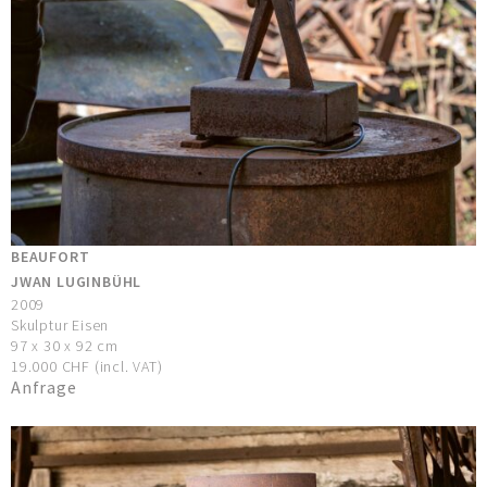
BEAUFORT
JWAN LUGINBÜHL
2009
Skulptur Eisen
97 x 30 x 92 cm
19.000 CHF (incl. VAT)
Anfrage