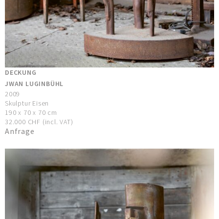
DECKUNG
JWAN LUGINBÜHL
2009
Skulptur Eisen
190 x 70 x 70 cm
32.000 CHF (incl. VAT)
Anfrage