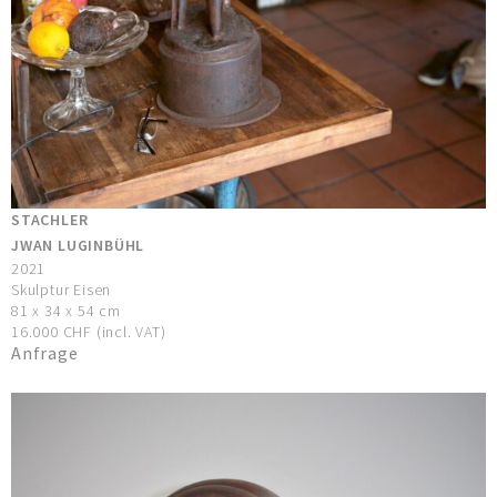
STACHLER
JWAN LUGINBÜHL
2021
Skulptur Eisen
81 x 34 x 54 cm
16.000 CHF (incl. VAT)
Anfrage