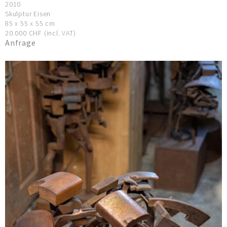
2010
Skulptur Eisen
85 x 55 x 55 cm
20.000 CHF (incl. VAT)
Anfrage