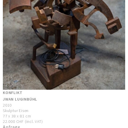
KONFLIKT
JWAN LUGINBÜHL
2010
Skulptur Eisen
77 x 38 x 81 cm
22.000 CHF (incl. VAT)
Anfrage