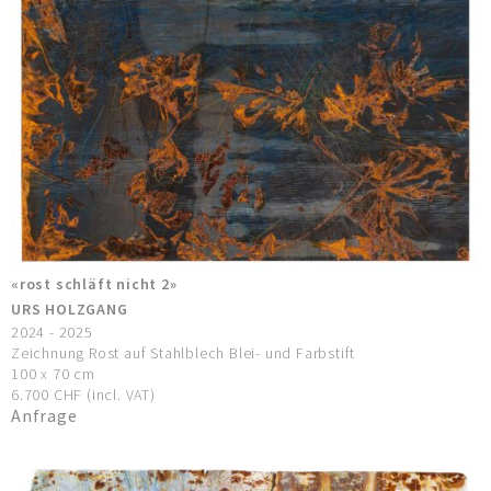
«rost schläft nicht 2»
URS HOLZGANG
2024 - 2025
Zeichnung Rost auf Stahlblech Blei- und Farbstift
100 x 70 cm
6.700 CHF (incl. VAT)
Anfrage