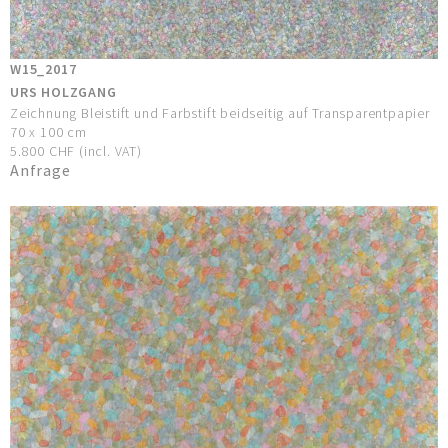
W15_2017
URS HOLZGANG
Zeichnung Bleistift und Farbstift beidseitig auf Transparentpapier
70 x 100 cm
5.800 CHF (incl. VAT)
Anfrage