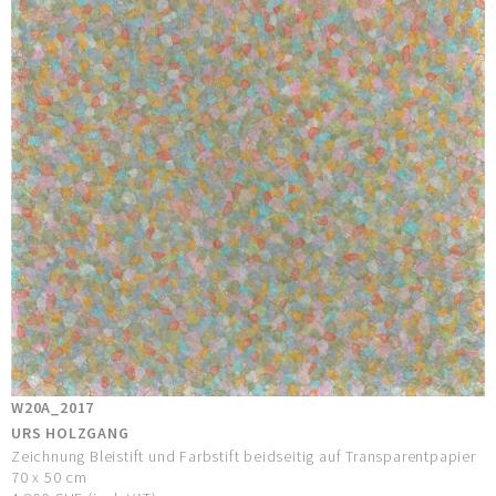
W20A_2017
URS HOLZGANG
Zeichnung Bleistift und Farbstift beidseitig auf Transparentpapier
70 x 50 cm