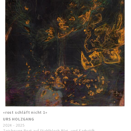
«rost schläft nicht 1»
URS HOLZGANG
2024 - 2025
Zeichnung Rost auf Stahlblech Blei- und Farbstift