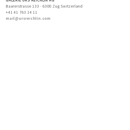
GALERIE URS REICHLIN AG
Baarerstrasse 133 · 6300 Zug Switzerland
+41 41 763 14 11
mail@ursreichlin.com