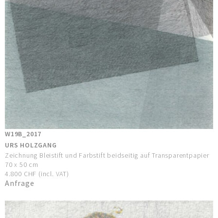
W19B_2017
URS HOLZGANG
Zeichnung Bleistift und Farbstift beidseitig auf Transparentpapier
70 x 50 cm
4.800 CHF (incl. VAT)
Anfrage