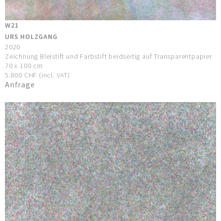
W21
URS HOLZGANG
2020
Zeichnung Bleistift und Farbstift beidseitig auf Transparentpapier
70 x 100 cm
5.800 CHF (incl. VAT)
Anfrage