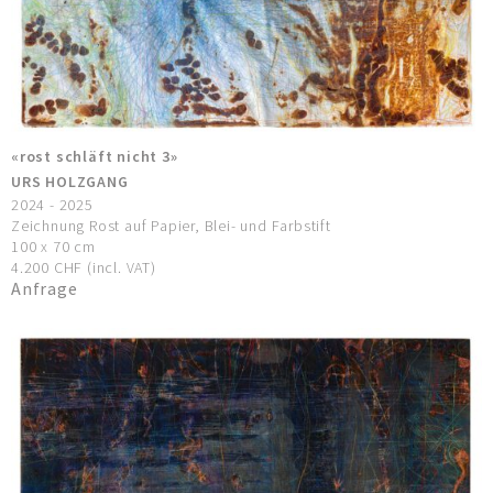
«rost schläft nicht 3»
URS HOLZGANG
2024 - 2025
Zeichnung Rost auf Papier, Blei- und Farbstift
100 x 70 cm
4.200 CHF (incl. VAT)
Anfrage