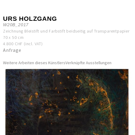
URS HOLZGANG
W20B_2017
Zeichnung Bleistift und Farbstift beidseitig auf Transparentpapier
70 x 50 cm
4.800 CHF (incl. VAT)
Anfrage
Weitere Arbeiten dieses Künstlers
Verknüpfte Ausstellungen