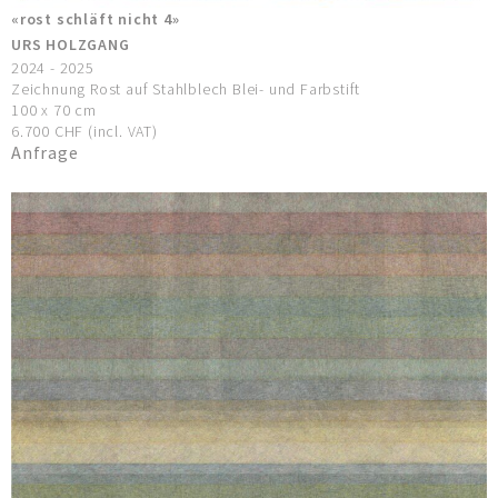
«rost schläft nicht 4»
URS HOLZGANG
2024 - 2025
Zeichnung Rost auf Stahlblech Blei- und Farbstift
100 x 70 cm
6.700 CHF (incl. VAT)
Anfrage