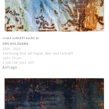
«rost schläft nicht 3»
URS HOLZGANG
2024 - 2025
Zeichnung Rost auf Papier, Blei- und Farbstift
100 x 70 cm
4.200 CHF (incl. VAT)
Anfrage