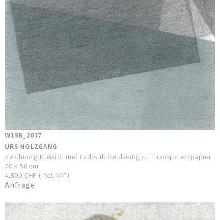
W19B_2017
URS HOLZGANG
Zeichnung Bleistift und Farbstift beidseitig auf Transparentpapier
70 x 50 cm
4.800 CHF (incl. VAT)
Anfrage