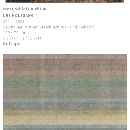
«rost schläft nicht 4»
URS HOLZGANG
2024 - 2025
Zeichnung Rost auf Stahlblech Blei- und Farbstift
100 x 70 cm
6.700 CHF (incl. VAT)
Anfrage