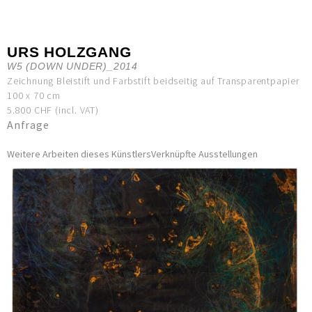
URS HOLZGANG
W5 (DOWN UNDER)_2014
Zeichnung Bleistift und Farbstift beidseitig auf Transparentpapier
100 x 70 cm
5.800 CHF (incl. VAT)
Anfrage
Weitere Arbeiten dieses Künstlers
Verknüpfte Ausstellungen