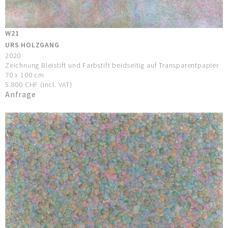
W21
URS HOLZGANG
2020
Zeichnung Bleistift und Farbstift beidseitig auf Transparentpapier
70 x 100 cm
5.800 CHF (incl. VAT)
Anfrage