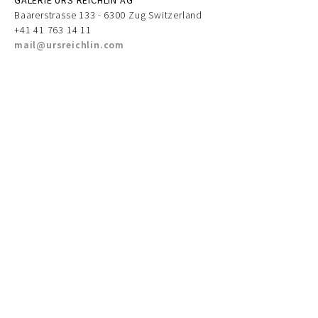
GALERIE URS REICHLIN AG
Baarerstrasse 133 · 6300 Zug Switzerland
+41 41 763 14 11
mail@ursreichlin.com