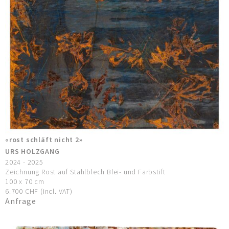
«rost schläft nicht 2»
URS HOLZGANG
2024 - 2025
Zeichnung Rost auf Stahlblech Blei- und Farbstift
100 x 70 cm
6.700 CHF (incl. VAT)
Anfrage