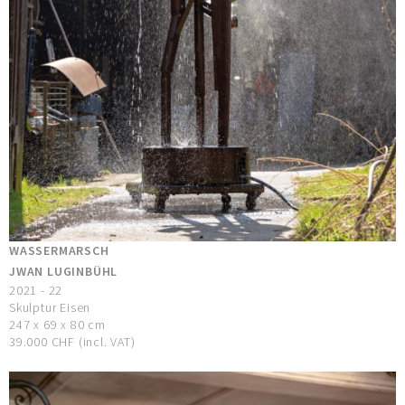
WASSERMARSCH
JWAN LUGINBÜHL
2021 - 22
Skulptur Eisen
247 x 69 x 80 cm
39.000 CHF (incl. VAT)