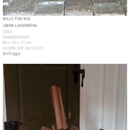
BILLY THE KID
JWAN LUGINBÜHL
2013
Skulptur Eisen
82 x 37 x 77 cm
22.000 CHF (incl. VAT)
Anfrage