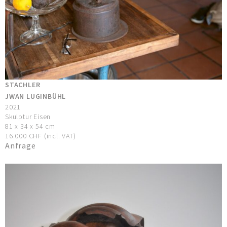
STACHLER
JWAN LUGINBÜHL
2021
Skulptur Eisen
81 x 34 x 54 cm
16.000 CHF (incl. VAT)
Anfrage