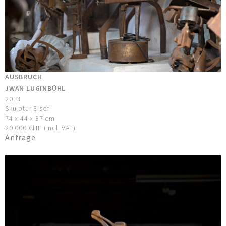
AUSBRUCH
JWAN LUGINBÜHL
2013
Skulptur Eisen
74 x 44 x 37 cm
20.000 CHF (incl. VAT)
Anfrage