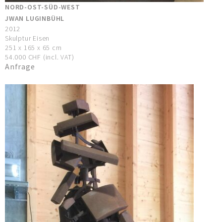
NORD-OST-SÜD-WEST
JWAN LUGINBÜHL
2012
Skulptur Eisen
251 x 165 x 65 cm
54.000 CHF (incl. VAT)
Anfrage