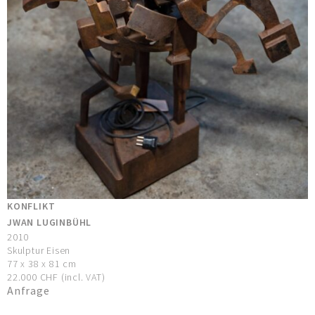
KONFLIKT
JWAN LUGINBÜHL
2010
Skulptur Eisen
77 x 38 x 81 cm
22.000 CHF (incl. VAT)
Anfrage