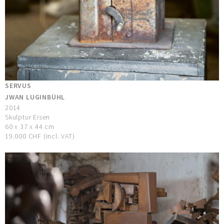
SERVUS
JWAN LUGINBÜHL
2014
Skulptur Eisen
60 x 37 x 44 cm
19.000 CHF (incl. VAT)