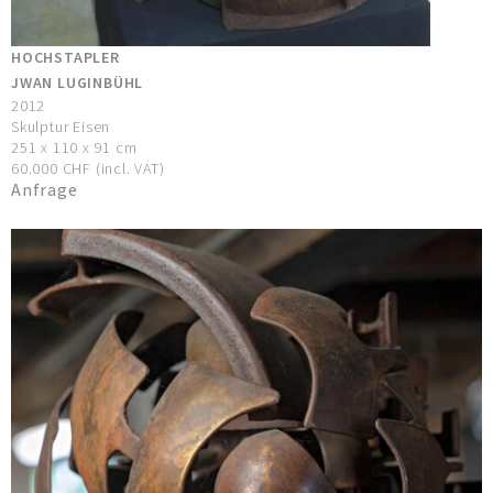
HOCHSTAPLER
JWAN LUGINBÜHL
2012
Skulptur Eisen
251 x 110 x 91 cm
60.000 CHF (incl. VAT)
Anfrage