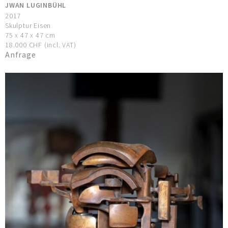
JWAN LUGINBÜHL
2017
Skulptur Eisen
75 x 47 x 47 cm
18.000 CHF (incl. VAT)
Anfrage