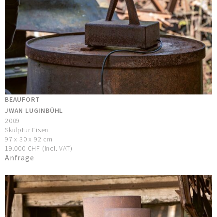
BEAUFORT
JWAN LUGINBÜHL
2009
Skulptur Eisen
97 x 30 x 92 cm
19.000 CHF (incl. VAT)
Anfrage