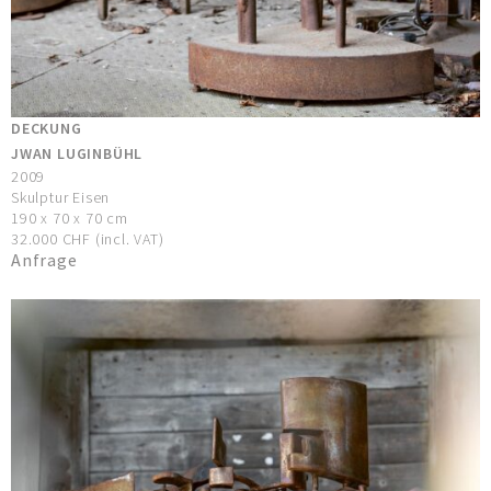
DECKUNG
JWAN LUGINBÜHL
2009
Skulptur Eisen
190 x 70 x 70 cm
32.000 CHF (incl. VAT)
Anfrage