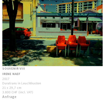
SOUVENIR VIII
IRENE NAEF
2017
Duratrans in Leuchtkasten
21 x 29,7 cm
3.800 CHF (incl. VAT)
Anfrage