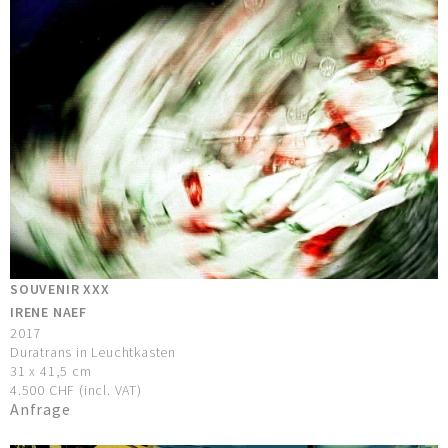
SOUVENIR XXX
IRENE NAEF
2017
Duratrans in Leuchtkasten
31 x 41,5 cm
4.500 CHF (incl. VAT)
Anfrage