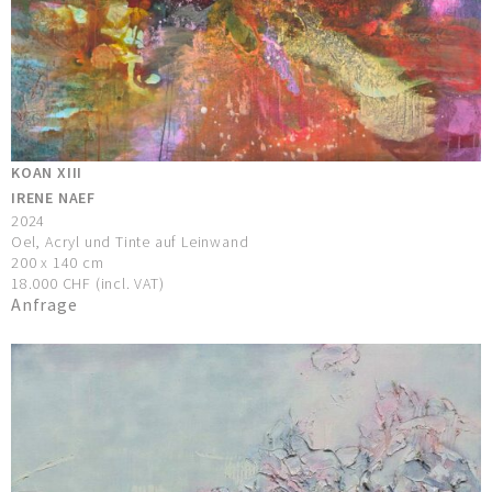
KOAN XIII
IRENE NAEF
2024
Oel, Acryl und Tinte auf Leinwand
200 x 140 cm
18.000 CHF (incl. VAT)
Anfrage